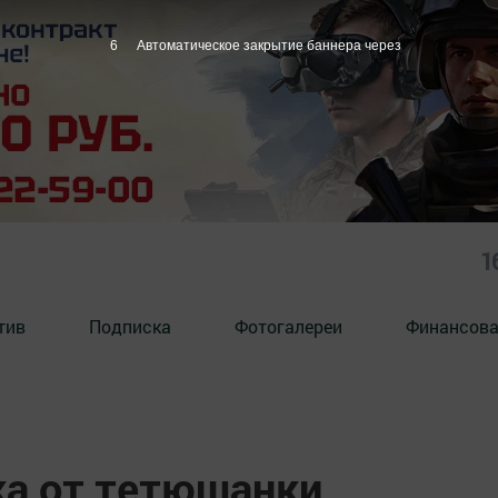
5
Автоматическое закрытие баннера через
1
тив
Подписка
Фотогалереи
Финансова
ка от тетюшанки