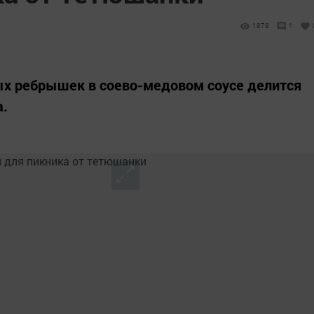
1878
1
ых ребрышек в соево-медовом соусе делится
а.