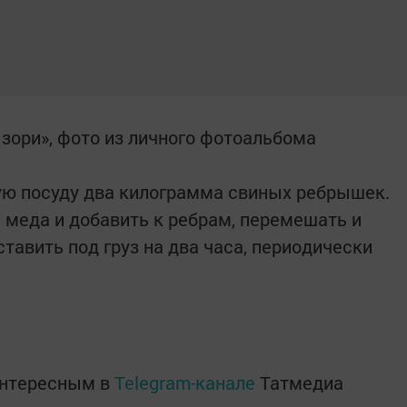
 зори», фото из личного фотоальбома
ю посуду два килограмма свиных реб­рышек.
 меда и добавить к ребрам, перемешать и
ставить под груз на два часа, периодически
интересным в
Telegram-канале
Татмедиа