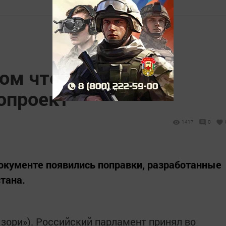
ром чтении приняла
опроект
1417
0
документе появились поправки, разработанные
тана.
 зори»). Российский парламент принял во