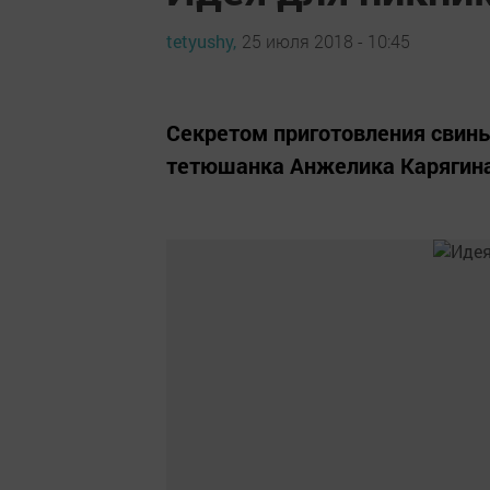
tetyushy,
25 июля 2018 - 10:45
Секретом приготовления свин
тетюшанка Анжелика Карягин