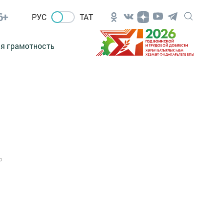
6+
РУС
ТАТ
я грамотность
0