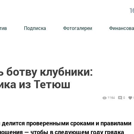
1
тив
Подписка
Фотогалереи
Финансова
 ботву клубники:
ика из Тетюш
1164
0
 делится проверенными сроками и правилами
оношения — чтобы в следующем году грядка