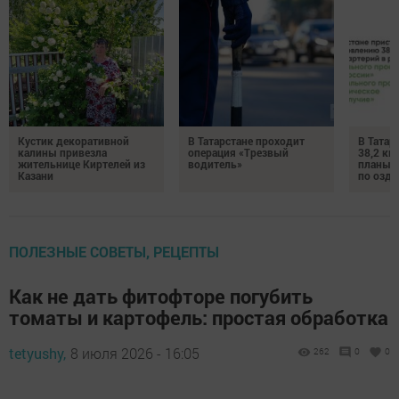
Кустик декоративной
В Татарстане проходит
В Татар
калины привезла
операция «Трезвый
38,2 км
жительнице Киртелей из
водитель»
планы 
Казани
по озд
ПОЛЕЗНЫЕ СОВЕТЫ, РЕЦЕПТЫ
Как не дать фитофторе погубить
томаты и картофель: простая обработка
tetyushy,
8 июля 2026 - 16:05
262
0
0