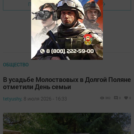
Перейти на страницу новости
ОБЩЕСТВО
В усадьбе Молоствовых в Долгой Поляне
отметили День семьи
tetyushy,
8 июля 2026 - 16:33
362
0
0