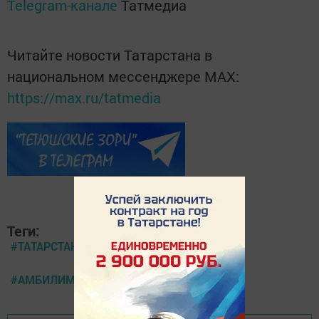
Telegram-канале
Татмедиа
Читайте новости Татарстана в
национальном мессенджере MАХ:
https://max.ru/tatmedia
Теги:
#ТАТАРСТАН
#АМБИЛИМПИКС