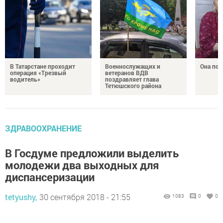
В Татарстане проходит
Военнослужащих и
Она по
операция «Трезвый
ветеранов ВДВ
водитель»
поздравляет глава
Тетюшского района
ЗДРАВООХРАНЕНИЕ
В Госдуме предложили выделить
молодежи два выходных для
диспансеризации
tetyushy,
30 сентября 2018 - 21:55
1083
0
0