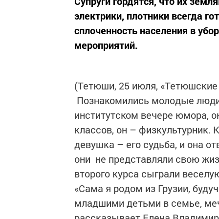
Супруги гордятся, что их зем
электрики, плотники всегда г
сплоченность населения в убо
мероприятий.
(Тетюши, 25 июля, «Тетюшские
Познакомились молодые люди 
институтском вечере юмора, о
классов, он – физкультурник. К
девушка – его судьба, и она от
они не представляли свою жизн
второго ­курса сыграли веселу
«Сама я родом из Грузии, буду
младшими детьми в семье, меч
рассказывает Елена Владимиро