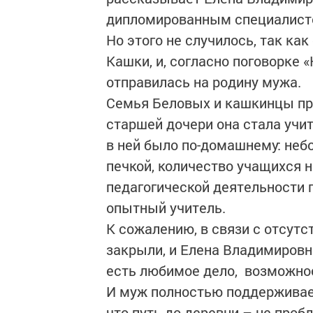
дипломированным специалистом
Но этого не случилось, так ка
Кашки, и, согласно поговорке «
отправилась на родину мужа.
Семья Беловых и кашкинцы при
старшей дочери она стала учи
в ней было по-домашнему: неб
печкой, количество учащихся 
педагогической деятельности п
опытный учитель.
К сожалению, в связи с отсут
закрыли, и Елена Владимировн
есть любимое дело, возможнос
И муж полностью поддерживает
что путь до деревни – не проб