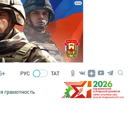
6+
РУС
ТАТ
я грамотность