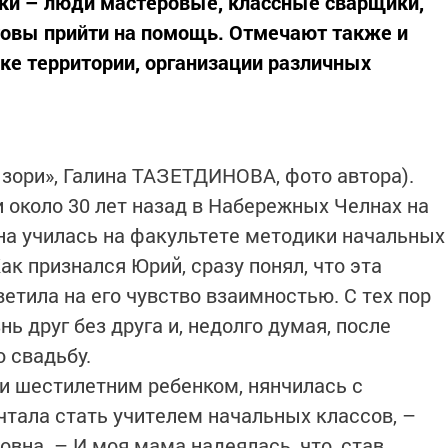
ляки – люди мастеровые, классные сварщики,
отовы прийти на помощь. Отмечают также и
рке территории, организации различных
 зори», Галина ТАЗЕТДИНОВА, фото автора).
около 30 лет назад в Набережных Челнах на
на училась на факультете методики начальных
ак признался Юрий, сразу понял, что эта
ветила на его чувство взаимностью. С тех пор
ь друг без друга и, недолго думая, после
ю свадьбу.
чи шестилетним ребенком, нянчилась с
тала стать учителем начальных классов, –
вна. – И моя мама надеялась, что, став