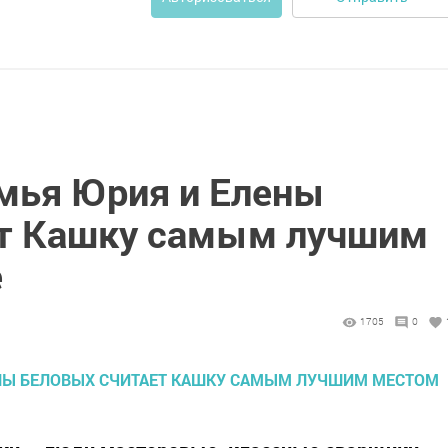
мья Юрия и Елены
ет Кашку самым лучшим
е
1705
0