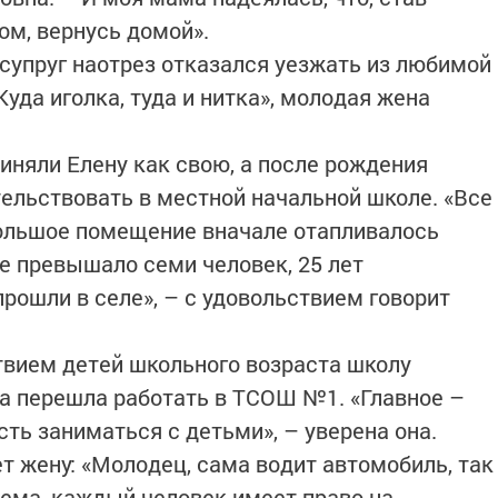
, ­вернусь домой».
к супруг наотрез отказался уезжать из любимой
Куда иголка, туда и нитка», молодая жена
няли Елену как свою, а после рождения
тельствовать в местной начальной школе. «Все
ольшое помещение вначале отап­ливалось
не превышало семи человек, 25 лет
рошли в селе», – с удовольствием говорит
ствием детей школьного возраста школу
а перешла работать в ТСОШ №1. «Главное –
ть заниматься с детьми», – уверена она.
 жену: «Молодец, сама водит автомобиль, так
лема, каждый человек имеет право на