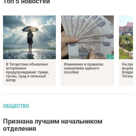
Топ 5 новостей
В Татарстане объявлено
Изменения в правилах
На при
штормовое
назначения единого
выращи
предупреждение: туман,
пособия
Владим
грозы, град и сильный
Тетюш
ветер
ОБЩЕСТВО
Признана лучшим начальником
отделения