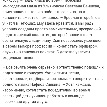
конкурсу, – поделилась во время перерыва
многодетная мама из Ульяновска Светлана Баишева,
приехавшая не только поболеть за сына, но и
исполнить вместе с ним вальс. – Ярослав второй год
учится в Тетюшах. Ему здесь нравится, и мы рады,
условия созданы просто замечательные, прекрасный
педагогический коллектив, который воспитывает
сознательную дисциплину. Сын повзрослел, укрепился
в своем выборе профессии – хочет стать офицером,
служить в танковых вой­сках. С детства увлечен
моделями танков.
– Все ребята очень серьезно и ответственно подошли к
подготовке к конкурсу. Учили стихи, песни,
репетировали, подбирали костюмы, – говорит учитель
родного языка Нафиса Сиякина. – Хотя каждый,
несомненно, хотел стать победителем, во время
репетиций дети учились работать в команде,
переживая друг за друга.