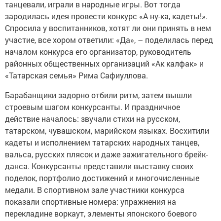
танцевали, играли в народные игры. Вот тогда
зародилась идея провести конкурс «А ну-ка, кадеты!».
Спросила у воспитанников, хотят ли они принять в нем
участие, все хором ответили: «Да», – поделилась перед
началом конкурса его организатор, руководитель
районных общественных организаций «Ак калфак» и
«Татарская семья» Рима Сафиуллова.
Барабанщики задорно отбили ритм, затем вы­шли
строевым шагом конкурсанты. И праздничное
действие началось: звучали стихи на русском,
татарском, чувашском, марийском языках. Восхитили
кадеты и исполнением татарских народных танцев,
вальса, русских плясок и даже зажигательного брейк-
данса. Конкурсанты представили выставку своих
поделок, портфолио достижений и многочисленные
медали. В спортивном зале участники конкурса
показали спортивные номера: упражнения на
перекладине воркаут, элементы японского боевого