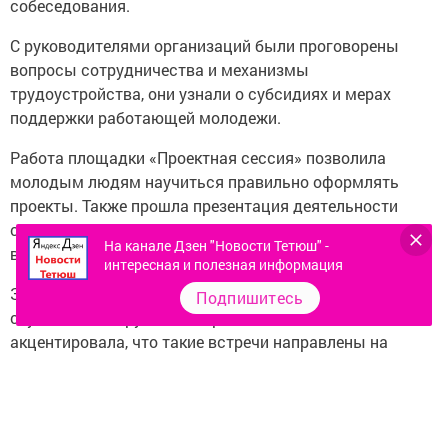
собеседования.
С руководителями организаций были проговорены
вопросы сотрудничества и механизмы
трудоустройства, они узнали о субсидиях и мерах
поддержки работающей молодежи.
Работа площадки «Проектная сессия» позволила
молодым людям научиться правильно оформлять
проекты. Также прошла презентация деятельности
студенческих отрядов, были озвучены актуальные
На канале Дзен "Новости Тетюш" -
вакансии на летний период.
интересная и полезная информация
Заместитель директора Рес­публиканского центра
Подпишитесь
студенческих трудовых отрядов Алия Адиева
акцентировала, что такие встречи направлены на
решение вопросов трудовой занятости.
– Мы побывали на проектной сессии, – поделились
представители студенческого совета Тетюшского