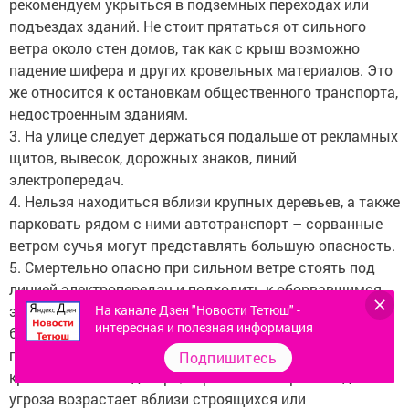
рекомендуем укрыться в подземных переходах или
подъездах зданий. Не стоит прятаться от сильного
ветра около стен домов, так как с крыш возможно
падение шифера и других кровельных материалов. Это
же относится к остановкам общественного транспорта,
недостроенным зданиям.
3. На улице следует держаться подальше от рекламных
щитов, вывесок, дорожных знаков, линий
электропередач.
4. Нельзя находиться вблизи крупных деревьев, а также
парковать рядом с ними автотранспорт – сорванные
ветром сучья могут представлять большую опасность.
5. Смертельно опасно при сильном ветре стоять под
линией электропередач и подходить к оборвавшимся
На канале Дзен "Новости Тетюш" -
электропроводам.
интересная и полезная информация
6. Опасность могут представлять выбитые стекла,
падающие из окон верхних этажей, а также элементы
Подпишитесь
кровли и лепного декора, сорванные ветром. Подобная
угроза возрастает вблизи строящихся или