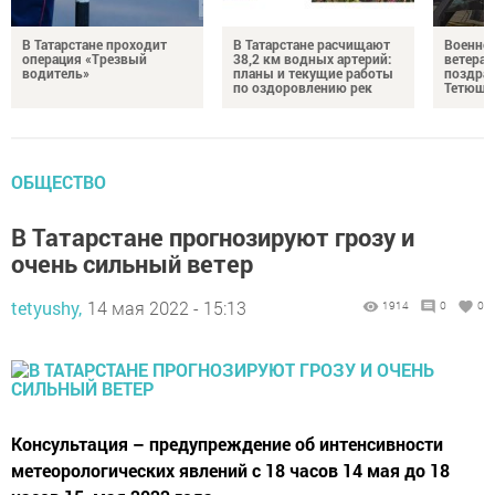
В Татарстане проходит
В Татарстане расчищают
Военно
операция «Трезвый
38,2 км водных артерий:
ветера
водитель»
планы и текущие работы
поздрав
по оздоровлению рек
Тетюшс
ОБЩЕСТВО
В Татарстане прогнозируют грозу и
очень сильный ветер
tetyushy,
14 мая 2022 - 15:13
1914
0
0
Консультация – предупреждение об интенсивности
метеорологических явлений с 18 часов 14 мая до 18