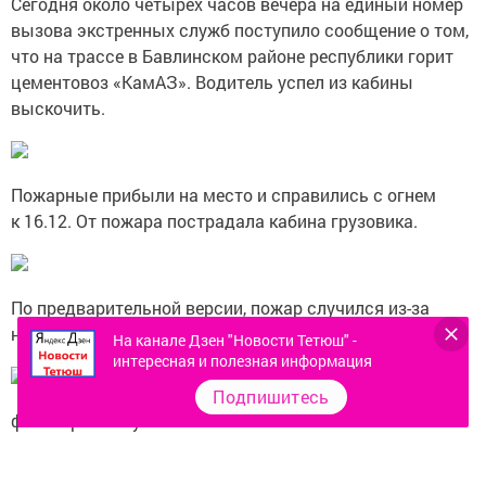
Сегодня около четырех часов вечера на единый номер
вызова экстренных служб поступило сообщение о том,
что на трассе в Бавлинском районе республики горит
цементовоз «КамАЗ». Водитель успел из кабины
выскочить.
Пожарные прибыли на место и справились с огнем
к 16.12. От пожара пострадала кабина грузовика.
По предварительной версии, пожар случился из-за
неисправности в системах и механизмах «КамАЗа».
На канале Дзен "Новости Тетюш" -
интересная и полезная информация
Подпишитесь
фото: пресс-служба ГУ МЧС России по РТ