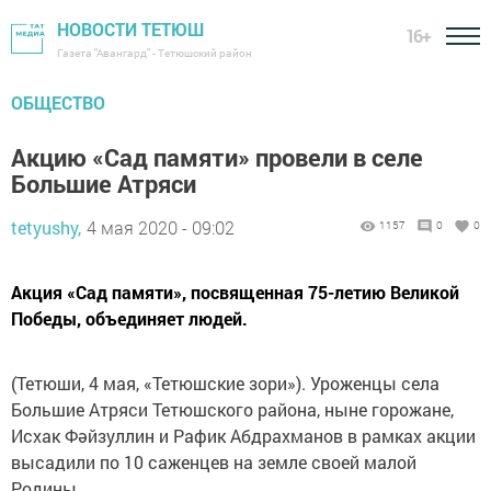
НОВОСТИ ТЕТЮШ
16+
Газета "Авангард" - Тетюшский район
ОБЩЕСТВО
Акцию «Сад памяти» провели в селе
Большие Атряси
tetyushy,
4 мая 2020 - 09:02
1157
0
0
Акция «Сад памяти», посвященная 75-летию Великой
Победы, объединяет людей.
(Тетюши, 4 мая, «Тетюшские зори»). Уроженцы села
Большие Атряси Тетюшского района, ныне горожане,
Исхак Фәйзуллин и Рафик Абдрахманов в рамках акции
высадили по 10 саженцев на земле своей малой
Родины.