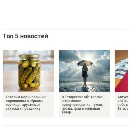
Топ 5 новостей
Готовим маринованные
В Татарстане объявлено
Августо
корнишоны с зёрнами
штормовое
как выр
горчицы: хрустящая
предупреждение: туман,
работа
закуска к празднику
грозы, град и сильный
Татарст
ветер