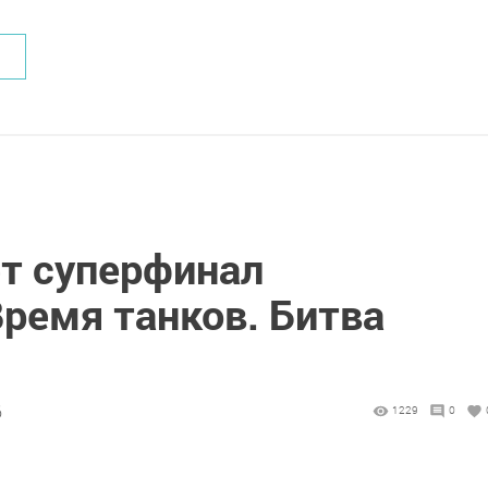
ет суперфинал
ремя танков. Битва
6
1229
0