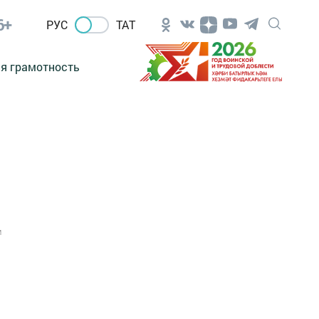
6+
РУС
ТАТ
я грамотность
1