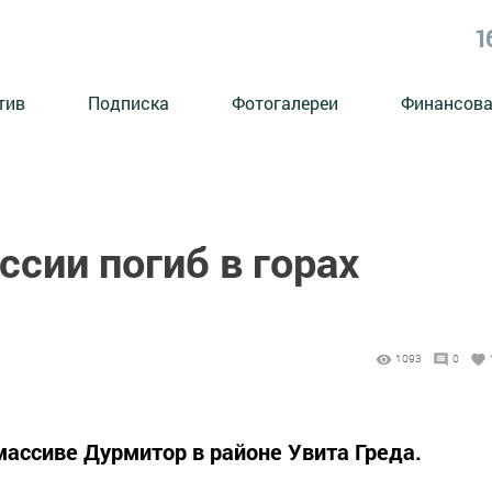
1
тив
Подписка
Фотогалереи
Финансова
ссии погиб в горах
1093
0
массиве Дурмитор в районе Увита Греда.