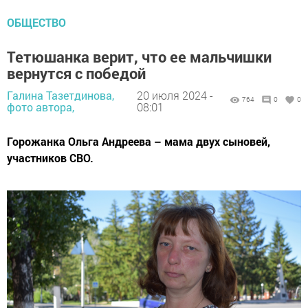
ОБЩЕСТВО
Тетюшанка верит, что ее мальчишки
вернутся с победой
Галина Тазетдинова,
20 июля 2024 -
764
0
0
фото автора,
08:01
Горожанка Ольга Анд­реева – мама двух сыновей,
участников СВО.