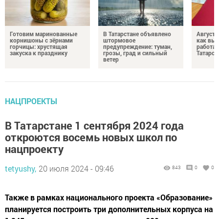
Готовим маринованные
В Татарстане объявлено
Августо
корнишоны с зёрнами
штормовое
как выр
горчицы: хрустящая
предупреждение: туман,
работа
закуска к празднику
грозы, град и сильный
Татарст
ветер
НАЦПРОЕКТЫ
В Татарстане 1 сентября 2024 года
откроются восемь новых школ по
нацпроекту
tetyushy,
20 июля 2024 - 09:46
843
0
0
Также в рамках национального проекта «Образование»
планируется построить три дополнительных корпуса на