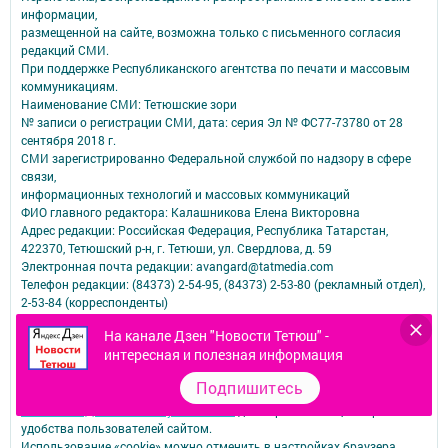
информации,
размещенной на сайте, возможна только с письменного согласия
редакций СМИ.
При поддержке Республиканского агентства по печати и массовым
коммуникациям.
Наименование СМИ: Тетюшские зори
№ записи о регистрации СМИ, дата: серия Эл № ФС77-73780 от 28
сентября 2018 г.
СМИ зарегистрированно Федеральной службой по надзору в сфере
связи,
информационных технологий и массовых коммуникаций
ФИО главного редактора: Калашникова Елена Викторовна
Адрес редакции: Российская Федерация, Республика Татарстан,
422370, Тетюшский р-н, г. Тетюши, ул. Свердлова, д. 59
Электронная почта редакции: avangard@tatmedia.com
Телефон редакции: (84373) 2-54-95, (84373) 2-53-80 (рекламный отдел),
2-53-84 (корреспонденты)
Для сообщений о фактах коррупции: tetuch_awangard@rambler.ru
На канале Дзен "Новости Тетюш" -
сетевое издание
интересная и полезная информация
Учредитель СМИ: АО «ТАТМЕДИА»
Подпишитесь
Антикоррупционная политика
АО «ТАТМЕДИА» использует «cookie»
для персонализации сервисов и
удобства пользователей сайтом.
Использование «cookie» можно отменить в настройках браузера.