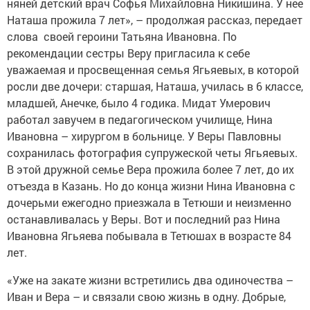
няней детский врач Софья Михайловна Никишина. У нее
Наташа прожила 7 лет», – продолжая рассказ, передает
слова своей героини Татьяна Ивановна. По
рекомендации сестры Веру пригласила к себе
уважаемая и просвещенная семья Ягьяевых, в которой
росли две дочери: старшая, Наташа, училась в 6 классе,
младшей, Анечке, было 4 годика. Мидат Умерович
работал завучем в педагогическом училище, Нина
Ивановна – хирургом в больнице. У Веры Павловны
сохранилась фотография супружеской четы Ягьяевых.
В этой дружной семье Вера прожила более 7 лет, до их
отъезда в Казань. Но до конца жизни Нина Ивановна с
дочерьми ежегодно приезжала в Тетюши и неизменно
останавливалась у Веры. Вот и последний раз Нина
Ивановна Ягьяева побывала в Тетюшах в возрасте 84
лет.
«Уже на закате жизни встретились два одиночества –
Иван и Вера – и связали свою жизнь в одну. Добрые,