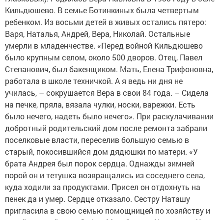
Кильдюшево. В семье Ботинкиных была четвертым
ребенком. ­Из восьми детей в живых остались пятеро:
Варя, Наталья, Андрей, Вера, Николай. Остальные
умерли в младенчестве. «Перед войной Кильдю­шево
было крупным селом, около 500 дворов. Отец, Павел
Степанович, был бакенщиком. Мать, Елена Трифоновна,
работала в школе техничкой. А я ведь ни дня не
училась, – сокрушается Вера в свои 84 года. – Сидела
на печке, пряла, вязала чулки, носки, варежки. Есть
было нечего, надеть было нечего». При раскулачивании
добротный родительский дом после ремонта забрали
поселковые власти, переселив большую семью в
старый, покосившийся дом дядюшки по матери. «У
брата Андрея был порок сердца. Однажды зимней
порой он и тетушка возвращались из соседнего села,
куда ходили за продуктами. Присел он отдохнуть на
пенек да и умер. Сердце отказало. Сестру Наташу
пригласила в свою семью помощницей по хозяйству и