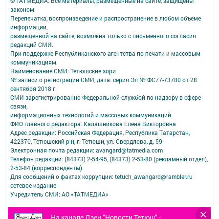
© ТАТМЕДИА. Все материалы, размещенные на сайте, защищены
законом.
Перепечатка, воспроизведение и распространение в любом объеме
информации,
размещенной на сайте, возможна только с письменного согласия
редакций СМИ.
При поддержке Республиканского агентства по печати и массовым
коммуникациям.
Наименование СМИ: Тетюшские зори
№ записи о регистрации СМИ, дата: серия Эл № ФС77-73780 от 28
сентября 2018 г.
СМИ зарегистрированно Федеральной службой по надзору в сфере
связи,
информационных технологий и массовых коммуникаций
ФИО главного редактора: Калашникова Елена Викторовна
Адрес редакции: Российская Федерация, Республика Татарстан,
422370, Тетюшский р-н, г. Тетюши, ул. Свердлова, д. 59
Электронная почта редакции: avangard@tatmedia.com
Телефон редакции: (84373) 2-54-95, (84373) 2-53-80 (рекламный отдел),
2-53-84 (корреспонденты)
Для сообщений о фактах коррупции: tetuch_awangard@rambler.ru
сетевое издание
Учредитель СМИ: АО «ТАТМЕДИА»
Антикоррупционная политика
На канале Дзен "Новости Тетюш" -