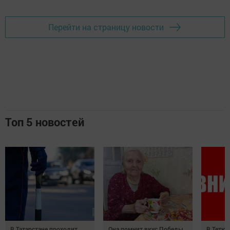
Перейти на страницу новости
Топ 5 новостей
В Татарстане проходит
Она помнит вкус Победы
В Тетюш