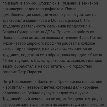
призвали в армию. Служил он в Румынии в зенитной
артиллерии радиотелеграфистом. После
демобилизации молодой человек решил учиться на
тракториста-машиниста в Монастырском СПТУ.
Трудовую деятельность сельчанин продолжил в
Старом Сумарокове на ДТ-54. Причем на работу из
Иокова в село он ходил пешком в течение 4 лет. Потом
механизатор широкого профиля работал в колхозе
имени Карла Маркса, и на какой бы технике он ни
трудился, содержал ее в образцовом порядке. «У меня
45 лет трудового стажа тракториста, сколько гектаров
земли обработал, и не сосчитать», – с гордостью
говорит Петр Пирогов.
Петр Николаевич и Валентина Прокопьевна вырас­тили
и воспитали четверых детей, которым дали хорошее
образование. Сейчас супруги радуются внукам.
Трудолюбивый сельчанин не сидит без дела: с утра до
вечера он занят хлопотами по хозяйству, а оно немалое