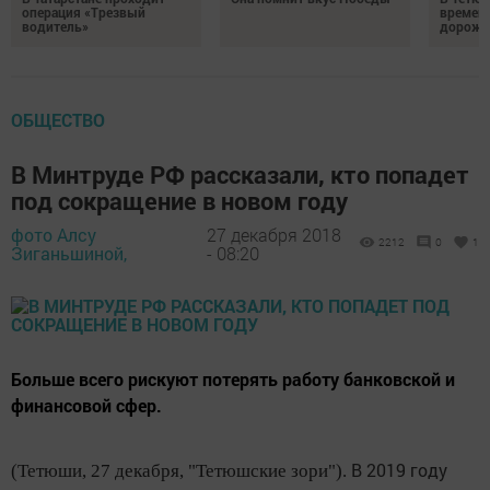
операция «Трезвый
времен
водитель»
дорожн
ОБЩЕСТВО
В Минтруде РФ рассказали, кто попадет
под сокращение в новом году
фото Алсу
27 декабря 2018
2212
0
1
Зиганьшиной,
- 08:20
Больше всего рискуют потерять работу банковской и
финансовой сфер.
В 2019 году
(Тетюши, 27 декабря, "Тетюшские зори").