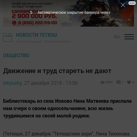
4
Автоматическое закрытие баннера через
НОВОСТИ ТЕТЮШ
16+
Газета "Авангард" - Тетюшский район
ОБЩЕСТВО
Движение и труд стареть не дают
tetyushy,
27 декабря 2018 - 13:56
2391
1
4
Библиотекарь из села Иоково Нина Матвеева прислала
нам очерк о своем односельчанине, всю жизнь
трудившемся на своей малой родине.
(Тетюши, 27 декабря, "Тетюшские зори", Лина Тихонова