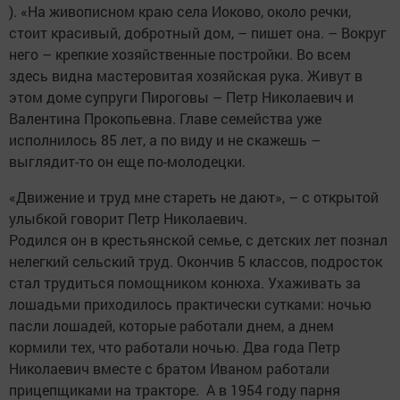
). «На живописном краю села Иоково, около речки,
стоит красивый, добротный дом, – пишет она. – Вокруг
него – крепкие хозяйственные постройки. Во всем
здесь видна мастеровитая хозяйская рука. Живут в
этом доме супруги Пироговы – Петр Николаевич и
Валентина Прокопьевна. Главе семейства уже
исполнилось 85 лет, а по виду и не скажешь –
выглядит-то он еще по-молодецки.
«Движение и труд мне стареть не дают», – с открытой
улыбкой говорит Петр Николаевич.
Родился он в крестьянской семье, с детских лет познал
нелегкий сельский труд. Окончив ­5 классов, подросток
стал трудиться помощником конюха. Ухаживать за
лошадьми приходилось практически сутками: ночью
пасли лошадей, которые работали днем, а днем
кормили тех, что работали ночью. Два года Петр
Николаевич вместе с братом Иваном работали
прицепщиками на тракторе. А в 1954 году парня