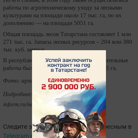
работы по агротехническому уходу за лесными
культурами на площади около 17 тыс. га, по их
дополнению — на площади 5051 га.
Общая площадь лесов Татарстана составляет 1 млн
271 тыс. га. Запасы лесных ресурсов – 204 млн 380
тыс. куб. метров.
В республике в 2017 году лесовосстановительные
работы были проведены на площади 2815 га.
Фото: архив/Ильнар Тухбатов
Подробнее: https://www.tatar-
inform.ru/news/2018/12/27/637792/
Следите за самым важным и интересным в
Telegram-канале
Татмедиа