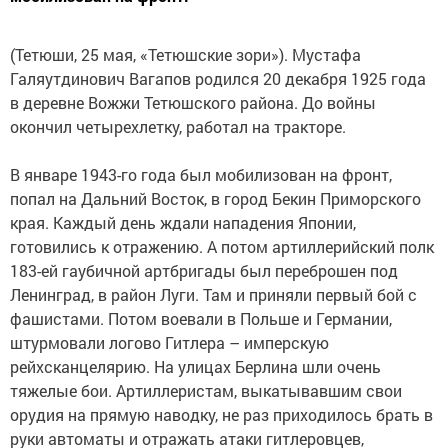
(Тетюши, 25 мая, «Тетюшские зори»). Мустафа
Галяутдинович Вагапов родился 20 декабря 1925 года
в деревне Вожжи Тетюшского района. До войны
окончил четырехлетку, работал на тракторе.
В январе 1943-го года был мобилизован на фронт,
попал на Дальний Восток, в город Бекин Приморского
края. Каждый день ждали нападения Японии,
готовились к отражению. А потом артиллерийский полк
183-ей гаубичной артбригады был переброшен под
Ленинград, в район Луги. Там и приняли первый бой с
фашистами. Потом воевали в Польше и Германии,
штурмовали логово Гитлера – имперскую
рейхсканцелярию. На улицах Берлина шли очень
тяжелые бои. Артиллеристам, выкатывавшим свои
орудия на прямую наводку, не раз приходилось брать в
руки автоматы и отражать атаки гитлеровцев,