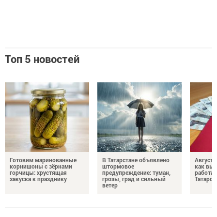
Топ 5 новостей
Готовим маринованные
В Татарстане объявлено
Августо
корнишоны с зёрнами
штормовое
как выр
горчицы: хрустящая
предупреждение: туман,
работа
закуска к празднику
грозы, град и сильный
Татарст
ветер