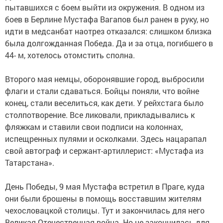
пытавшихся с боем выйти из окружения. В одном из
боев в Берлине Мустафа Вагапов был ранен в руку, но
идти в медсанбат наотрез отказался: слишком близка
была долгожданная Победа. Да и за отца, погибшего в
44- м, хотелось отомстить сполна.
Второго мая немцы, оборонявшие город, выбросили
флаги и стали сдаваться. Бойцы поняли, что войне
конец, стали веселиться, как дети. У рейхстага было
столпотворение. Все ликовали, прикладывались к
фляжкам и ставили свои подписи на колоннах,
испещренных пулями и осколками. Здесь нацарапал
свой автограф и сержант-артиллерист: «Мустафа из
Татарстана».
День Победы, 9 мая Мустафа встретил в Праге, куда
они были брошены в помощь восставшим жителям
чехословацкой столицы. Тут и закончилась для него
Великая Отечественная война. Но не закончилась для