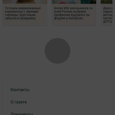
Готовим маринованные
Более 600 школьников со
Двое в
корнишоны с зёрнами
всей России выбрали
скрылис
горчицы: хрустящая
профессии будущего на
мотоци
закуска к празднику
форуме в Билярске
пострад
ДТП в Т
Контакты
О газете
Документы