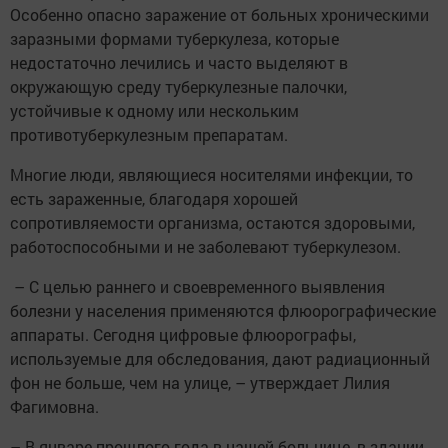
Особенно опасно заражение от больных хроническими
заразными формами туберкулеза, которые
недостаточно лечились и часто выделяют в
окружающую среду туберкулезные палочки,
устойчивые к одному или нескольким
противотуберкулезным препаратам.
Многие люди, являющиеся носителями инфекции, то
есть зараженные, благодаря хорошей
сопротивляемости организма, остаются здоровыми,
работоспособными и не заболевают ­туберкулезом.
– С целью раннего и своевременного выявле­ния
болезни у населения применяются флю­орографические
аппараты. Сегодня цифровые флюорографы,
используемые для обследования, дают радиа­ционный
фон не больше, чем на улице, – утверждает Лилия
Фагимовна.
– В январе прошлого года в нашей больнице, в здании