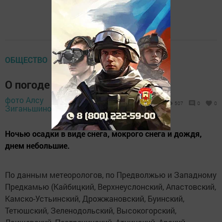
ОБЩЕСТВО
О погоде в Тетюшах 24 марта
фото Алсу
23 марта 2024 -
507
0
0
Зиганьшиной,
19:01
Ночью осадки в виде снега, мокрого снега и дождя,
днем небольшие.
По данным метеорологов, по Предволжью и Западному
Предкамью (Кайбицкий, Верхнеуслонский, Апастовский,
Камско-Устьинский, Дрожжановский, Буинский,
Тетюшский, Зеленодольский, Высокогорский,