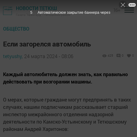
НОВОСТИ ТЕТЮШ
16+
4
Автоматическое закрытие баннера через
Газета "Авангард" - Тетюшский район
ОБЩЕСТВО
Если загорелся автомобиль
tetyushy,
24 марта 2024 - 08:06
425
0
0
Каждый автолюбитель должен знать, как правильно
действовать при возгорании машины.
О мерах, которые граждане могут предпринять в таких
случаях, нашим подписчикам рассказывает старший
инспектор межрайонного отделения надзорной
деятельности по Камско-Устьинскому и Тетюшскому
районам Андрей Харитонов: