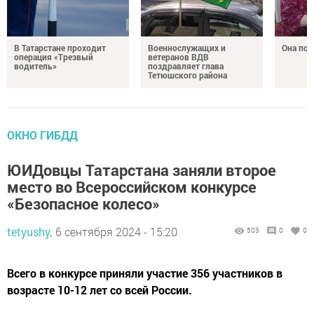
В Татарстане проходит
Военнослужащих и
Она по
операция «Трезвый
ветеранов ВДВ
водитель»
поздравляет глава
Тетюшского района
ОКНО ГИБДД
ЮИДовцы Татарстана заняли второе
место во Всероссийском конкурсе
«Безопасное колесо»
tetyushy,
6 сентября 2024 - 15:20
503
0
0
Всего в конкурсе приняли участие 356 участников в
возрасте 10-12 лет со всей России.