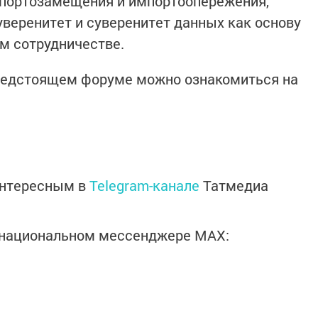
портозамещения и импортоопережения,
уверенитет и суверенитет данных как основу
м сотрудничестве.
редстоящем форуме можно ознакомиться на
интересным в
Telegram-канале
Татмедиа
в национальном мессенджере MАХ: