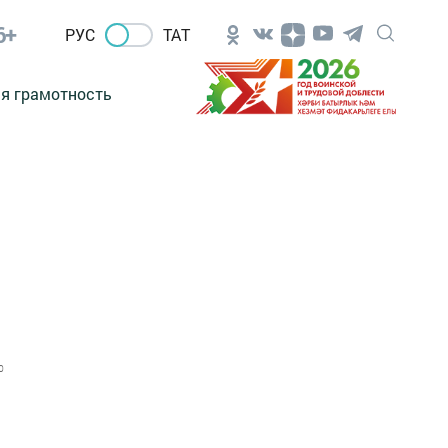
6+
РУС
ТАТ
я грамотность
0