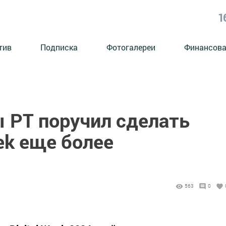
1
тив
Подписка
Фотогалереи
Финансова
 РТ поручил сделать
eek еще более
563
0