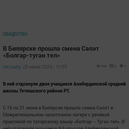
ОБЩЕСТВО
В Билярске прошла смена Сәләт
«Болгар-туган тел»
tetyushy,
26 июня 2024 - 10:57
598
0
0
В ней отдохнули двое учащихся Алабердинской средней
школы Тетюшского района РТ.
С 15 по 21 июня в Билярске прошла смена Сәләт в
Межрегиональном палаточном лагере с речевой
практикой по татарскому языку «Болгар – Туган тел». В
ней отдохнули учащиеся 8-9 классов Алабердинской