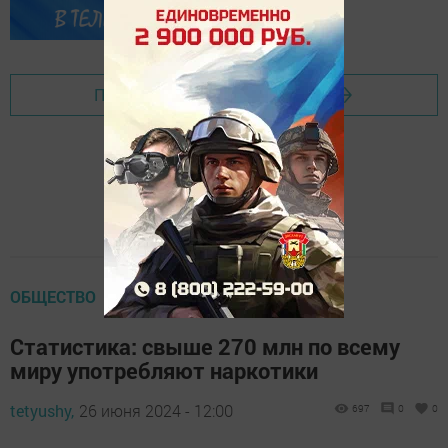
Перейти на страницу новости
ОБЩЕСТВО
Статистика: свыше 270 млн по всему
миру употребляют наркотики
tetyushy,
26 июня 2024 - 12:00
697
0
0