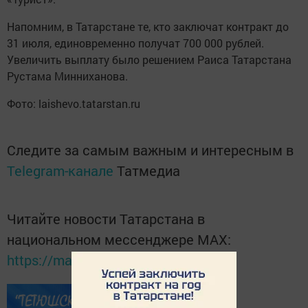
Напомним, в Татарстане те, кто заключат контракт до
31 июля, единовременно получат 700 000 рублей.
Увеличить выплату было решением Раиса Татарстана
Рустама Минниханова.
Фото: laishevo.tatarstan.ru
Следите за самым важным и интересным в
Telegram-канале
Татмедиа
Читайте новости Татарстана в
национальном мессенджере MАХ:
https://max.ru/tatmedia