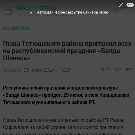
НОВОСТИ ТЕТЮШ
16+
4
Автоматическое закрытие баннера через
Газета "Авангард" - Тетюшский район
ОБЩЕСТВО
Глава Тетюшского района пригласил всех
на республиканский праздник «Валда
Шинясь»
tetyushy,
26 июня 2024 - 13:26
798
0
0
Республиканский праздник мордовской культуры
«Валда Шинясь» пройдет, 29 июня, в селе Кильдюшево
Тетюшского муниципального района РТ.
Глава Тетюшского муниципального района РТ Рамис
Сафиуллов на своей странице в соцсетях пригласил
всех на захватывающий республиканский праздник