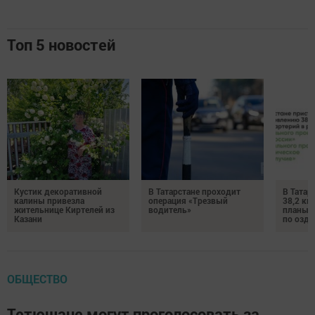
Топ 5 новостей
Кустик декоративной
В Татарстане проходит
В Татар
калины привезла
операция «Трезвый
38,2 км
жительнице Киртелей из
водитель»
планы 
Казани
по озд
ОБЩЕСТВО
Тетюшане могут проголосовать за