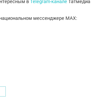
интересным в
Telegram-канале
Татмедиа
в национальном мессенджере MАХ: