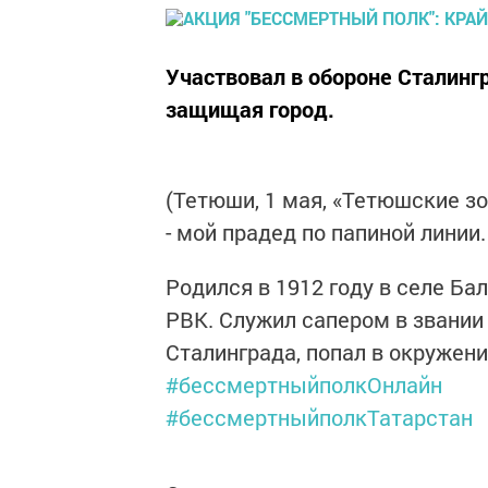
Участвовал в обороне Сталингр
защищая город.
(Тетюши, 1 мая, «Тетюшские зо
- мой прадед по папиной линии.
Родился в 1912 году в селе Б
РВК. Служил сапером в звании
Сталинграда, попал в окружение
#бессмертныйполкОнлайн
#бессмертныйполкТатарстан