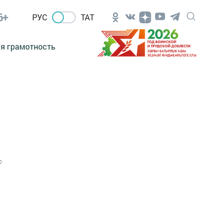
6+
РУС
ТАТ
я грамотность
0