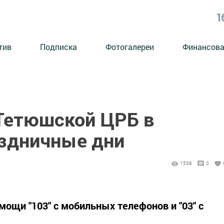
1
тив
Подписка
Фотогалереи
Финансова
Тетюшской ЦРБ в
здничные дни
1538
0
ощи "103" с мобильных телефонов и "03" с