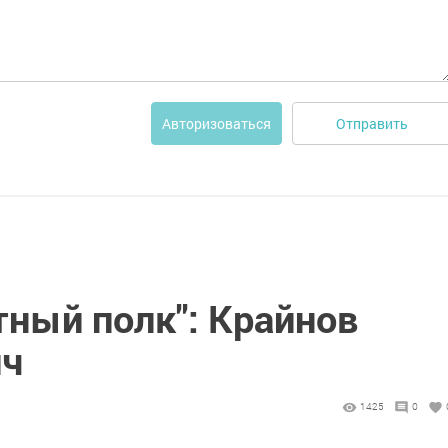
Отправить
Авторизоваться
тный полк": Крайнов
ич
1425
0