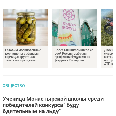
Готовим маринованные
Более 600 школьников со
Двое в
корнишоны с зёрнами
всей России выбрали
скрылис
горчицы: хрустящая
профессии будущего на
мотоци
закуска к празднику
форуме в Билярске
пострад
ДТП в Т
ОБЩЕСТВО
Ученица Монастырской школы среди
победителей конкурса "Буду
бдительным на льду"