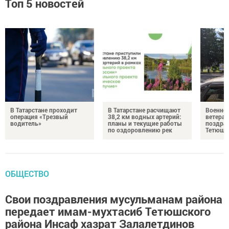
Топ 5 новостей
В Татарстане проходит
В Татарстане расчищают
Военно
операция «Трезвый
38,2 км водных артерий:
ветера
водитель»
планы и текущие работы
поздрав
по оздоровлению рек
Тетюшс
ОБЩЕСТВО
Свои поздравления мусульманам района
передает имам-мухтасиб Тетюшского
района ­Инсаф хазрат ­Залалетдинов