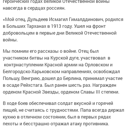
героических годах Великой Отечественной войны
навсегда в сердцах россиян.
«Мой отец, Дульдеев ­Исмагил Гималддинович, родился
в Больших Тарханах в 1913 году. Ушел на фронт
добровольцем в первые дни Великой ­Отечественной
войны.
Мы помним его рассказы о войне. Отец был
участником битвы на Курской дуге, участвовал в
контрнаступ­лении Красной армии на Орловском и
Белгородско-Харьковском направлениях, освобождал
Польшу, Венгрию, дошел до Берлина, принимал участие
в осаде Рейхстага. Был ранен шесть раз. Награжден
орденом Красной Звезды, орденом Славы III степени.
В ходе боев обеспечивал солдат вкусной и горячей
пищей, не считаясь с трудностями. Папа всегда держал
кухню в отличном состоянии, был в первых рядах
пехоты и бесстрашно отражал атаку противника.