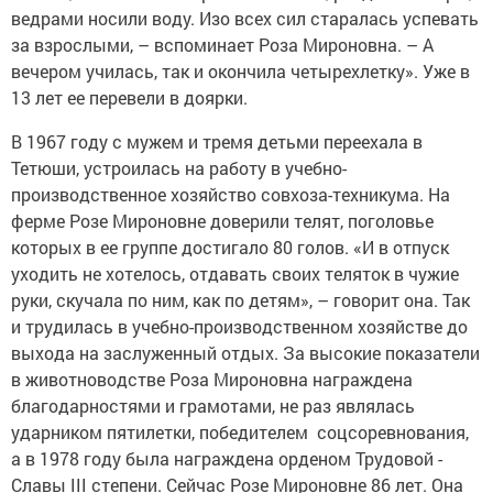
ведрами носили воду. Изо всех сил старалась успевать
за взрослыми, – вспоминает Роза Мироновна. – А
вечером училась, так и окончила четырехлетку». Уже в
13 лет ее перевели в доярки.
В 1967 году с мужем и тремя детьми переехала в
Тетюши, устроилась на работу в учебно-
производственное хозяйство совхоза-техникума. На
ферме Розе Мироновне доверили телят, поголовье
которых в ее группе ­достигало 80 голов. «И в отпуск
уходить не хотелось, отдавать своих теляток в чужие
руки, скучала по ним, как по детям», – говорит она. Так
и трудилась в учебно-производственном хозяйстве до
выхода на заслуженный отдых. За высокие показатели
в животноводстве Роза Мироновна награждена
благодарнос­тями и грамотами, не раз являлась
ударником пятилетки, победителем соцсоревнования,
а в 1978 году была награждена орденом Трудовой ­
Славы III степени. Сейчас Розе Мироновне 86 лет. Она