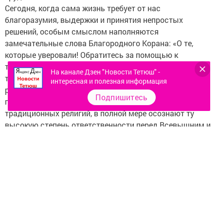
Сегодня, когда сама жизнь требует от нас
благоразумия, выдержки и принятия непростых
решений, особым смыслом наполняются
замечательные слова Благородного Корана: «О те,
которые уверовали! Обратитесь за помощью к
терпению и молитве. Поистине, Аллах – с
На канале Дзен "Новости Тетюш" -
терпеливыми». Искренне признателен мусульманам
интересная и полезная информация
республики за то, что они, наравне с нашими
Подпишитесь
православными братьями и представителями других
традиционных религий, в полной мере осознают ту
высокую степень ответственности перед Всевышним и
обществом, которая лежит на всех нас, и
неукоснительно следуют незыблемым идеалам
человеколюбия и добрососедства.
Отрадно, что в нынешнем году многие из нас нашли
возможность оказать духовную и материальную
поддержку нуждающимся и немощным людям,
старикам и многодетным семьям, приняли личное