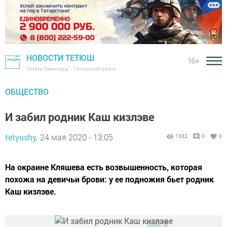
НОВОСТИ ТЕТЮШ
16+
Газета "Авангард" - Тетюшский район
ОБЩЕСТВО
И забил родник Каш кизлэве
tetyushy,
24 мая 2020 - 13:05
1332
0
0
На окраине Кляшева есть возвышенность, которая
похожа на девичьи брови: у ее подножия бьет родник
Каш кизлэве.