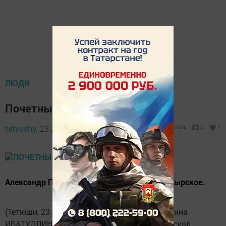
ЛЮДИ
Почетный тетюшанин
tetyushy,
23 декабря 2018 - 08:49
2036
0
1
Александр Петрович родился в селе Монастырское.
(Тетюши, 23 декабря, "Тетюшские зори", Мадина
ИБАТУЛЛИНА). В строительной отрасли снискал