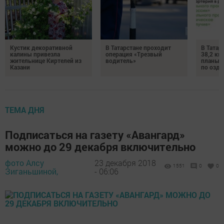
Кустик декоративной
В Татарстане проходит
В Татар
калины привезла
операция «Трезвый
38,2 км
жительнице Киртелей из
водитель»
планы 
Казани
по озд
ТЕМА ДНЯ
Подписаться на газету «Авангард»
можно до 29 декабря включительно
фото Алсу
23 декабря 2018
1551
0
0
Зиганьшиной,
- 06:06