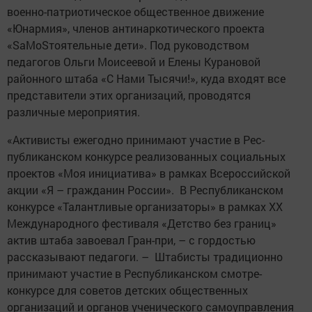
военно-патриотическое общественное движение
«Юнармия», членов антинаркотического проекта
«SаMоSтоятельные дети». Под руководством
педагогов Ольги Моисеевой и Елены Курановой
районного штаба «С Нами Тысячи!», куда входят все
представители этих организаций, проводятся
различные мероприятия.
«Активисты ежегодно принимают учас­тие в Рес­
публиканском конкурсе реализованных со­циальных
проектов «Моя инициатива» в рамках Всероссийской
акции «Я – гражданин России». В Республиканском
конкурсе «Талантливые организаторы» в рамках XX
Международного фес­тиваля «Детство без границ»
актив штаба завоевал Гран-при, – с гордостью
рассказывают педагоги. – Штабисты традиционно
принимают участие в Республиканском смотре-
конкурсе для советов детских общественных
организаций и органов ученического само­управления