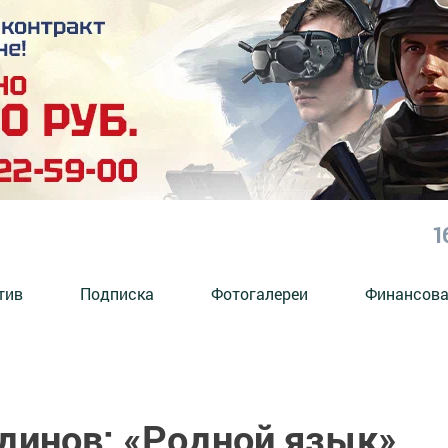
1
тив
Подписка
Фотогалереи
Финансова
динов: «Родной язык»