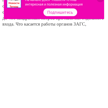
интересная и полезная информация
органов ЗАГС и торговых залов
с непродовольственными товарами площадью
Подпишитесь
до 400 квадратных метров при наличии отдельного
входа. Что касается работы органов ЗАГС,
отмечается что на церемонии бракосочетания могут
присутствовать не более десяти человек.
Следите за самым важным и интересным в
Telegram-канале
Татмедиа
Читайте новости Татарстана в
национальном мессенджере MАХ:
https://max.ru/tatmedia