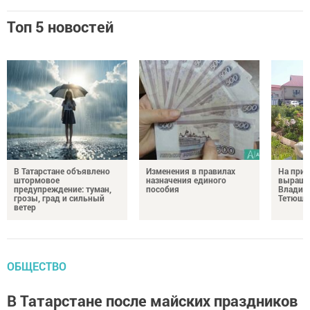
Топ 5 новостей
В Татарстане объявлено
Изменения в правилах
На при
штормовое
назначения единого
выращи
предупреждение: туман,
пособия
Владим
грозы, град и сильный
Тетюш
ветер
ОБЩЕСТВО
В Татарстане после майских праздников