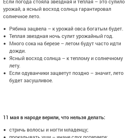
Если погода стояла звездная и теплая – это сулило
урожай, а ясный восход солнца гарантировал
солнечное лето.
Рябина зацвела – к урожай овса богатым будет.
Теплая звездная ночь сулит урожайный год.
Много сока на березе – летом будут часто идти
дожди.
Ясный восход солнца – к теплому и солнечному
лету.
Если одуванчики зацветут поздно – значит, лето
будет засушливое.
11 мая в народе верили, что нельзя делать:
стричь волосы и ногти младенцу;
прокалывать уши – иначе слух потеряете;