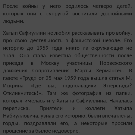
После войны у него родилось четверо детей,
которых они с супругой воспитали достойными
людьми.
Хатып Сафиуллин не любил рассказывать про войну,
про свою деятельность в фашистской неволе. Его
историю до 1959 года никто из окружающих не
знал. Она стала известна общественности после
приезда в Москву участницы Норвежского
движения Сопротивления Марты Хермансен. В
газете «Труд» от 25 мая 1959 года вышла статья М.
Искрина «Где вы, подпольщики Эттерстада?
Откликнитесь!». Там же фотография из папки,
которая имелась и у Хатыпа Сафиуллина. Началась
переписка. Приятели и коллеги Хатыпа
Набиулловича, узнав его историю, были впечатлены,
горды, поздравляли его, а некоторые просили
прощение за былое недоверие.