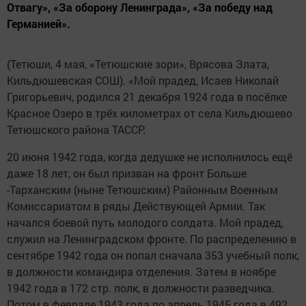
Отвагу», «За оборону Ленинграда», «За победу над
Германией».
(Тетюши, 4 мая, «Тетюшские зори», Врясова Злата,
Кильдюшевская СОШ). «Мой прадед, Исаев Николай
Григорьевич, родился 21 декабря 1924 года в посёлке
Красное Озеро в трёх километрах от села Кильдюшево
Тетюшского района ТАССР.
20 июня 1942 года, когда дедушке не исполнилось ещё
даже 18 лет, он был призван на фронт Больше
-Тарханским (ныне Тетюшским) Районным Военным
Комиссариатом в ряды Действующей Армии. Так
начался боевой путь молодого солдата. Мой прадед,
служил на Ленинградском фронте. По распределению в
сентябре 1942 года он попал сначала 353 учебный полк,
в должности командира отделения. Затем в ноябре
1942 года в 172 стр. полк, в должности разведчика.
Потом в феврале 1943 года по апрель 1945 года в 492