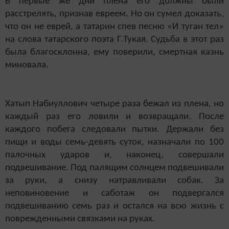
В первые же дни плена его должны были
расстрелять, признав евреем. Но он сумел доказать,
что он не еврей, а татарин спев песню «И туган тел»
на слова татарского поэта Г.Тукая. Судьба в этот раз
была благосклонна, ему поверили, смертная казнь
миновала.
Хатып Набиуллович четыре раза бежал из плена, но
каждый раз его ловили и возвращали. После
каждого побега следовали пытки. Держали без
пищи и воды семь-девять суток, назначали по 100
палочных ударов и, наконец, совершали
подвешивание. Под палящим солнцем подвешивали
за руки, а снизу натравливали собак. За
неповиновение и саботаж он подвергался
подвешиванию семь раз и остался на всю жизнь с
поврежденными связками на руках.