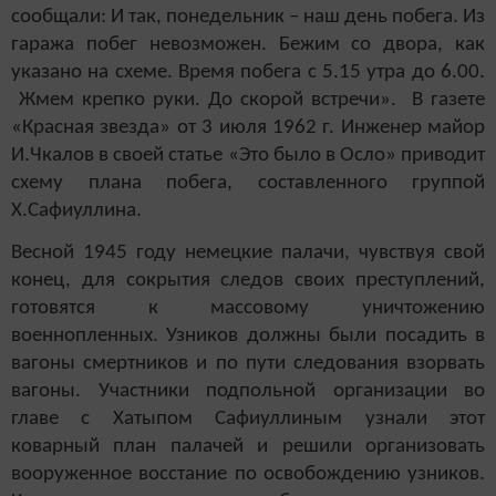
сообщали: И так, понедельник – наш день побега. Из
гаража побег невозможен. Бежим со двора, как
указано на схеме. Время побега с 5.15 утра до 6.00.
Жмем крепко руки. До скорой встречи». В газете
«Красная звезда» от 3 июля 1962 г. Инженер майор
И.Чкалов в своей статье «Это было в Осло» приводит
схему плана побега, составленного группой
Х.Сафиуллина.
Весной 1945 году немецкие палачи, чувствуя свой
конец, для сокрытия следов своих преступлений,
готовятся к массовому уничтожению
военнопленных. Узников должны были посадить в
вагоны смертников и по пути следования взорвать
вагоны. Участники подпольной организации во
главе с Хатыпом Сафиуллиным узнали этот
коварный план палачей и решили организовать
вооруженное восстание по освобождению узников.