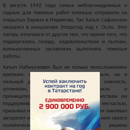
В августе 1942 года самых неблагонадежных и
годных для тяжелых работ пленных отправили на
открытых баржах в Норвегию. Так Хатып Сафиуллин
оказался в концлагере Эттерстад под г. Осло. Этот
лагерь отличался от других тем, что кроме того, что
подвергались голоду, издевательствам и пыткам,
военнопленных заставляли выполнять тяжелые
работы.
Хатып Набиуллович был не только телосложением
крепким, высоким, физически здоровым, но и
сильный духом. Ему были присущи смелость,
оптимизм, дружелюбие, мудрость и
проницательность. Благодаря этим качествам он
поддерживал своих товарищей по несчастью,
призывал их не отчаиваться, бороться, чем завоевал
авторитет и доверие. Товарищи видели в нем своего
политического руководителя. Было решено