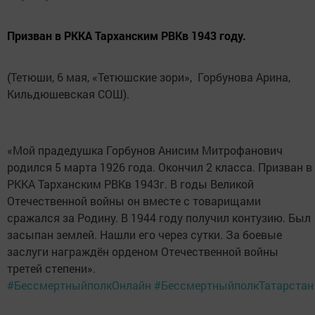
Призван в РККА Тарханским РВКв 1943 году.
(Тетюши, 6 мая, «Тетюшские зори», Горбунова Арина,
Кильдюшевская СОШ).
«Мой прадедушка Горбунов Анисим Митрофанович
родился 5 марта 1926 года. Окончил 2 класса. Призван в
РККА Тарханским РВКв 1943г. В годы Великой
Отечественной войны он вместе с товарищами
сражался за Родину. В 1944 году получил контузию. Был
засыпан землей. Нашли его через сутки. За боевые
заслуги награждён орденом Отечественной войны
третей степени».
#БессмертныйполкОнлайн
#БессмертныйполкТатарстан