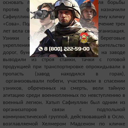
основать подпольную организацию для борьбы
против фашистов. Руководителем назначили
Сафиуллина Хатыпа Набиулловича. Дали ему кличку
«Сова». Под самым носом у гестапо в течение трех
лет вела свою работу эта подпольная организация.
Узники отказывались возводить береговые
укрепления, тормозили и срывали строительство
дорог, бункеров для подводных лодок, на заводе
выводили из строя станки, тачки с готовой
продукцией при транспортировке опрокидывали в
пропасть (завод находился в горах),
организовывали побеги, участвовали в спасении
узников, обреченных на смерть, вели тайную
агитацию среди военнопленных по невступлению в
военный легион. Хатып Сафиуллин был одним из
организаторов связи с подпольной
коммунистической группой, действовавшей в Осло,
возглавляемой Хелмером Мадсеном по кличке