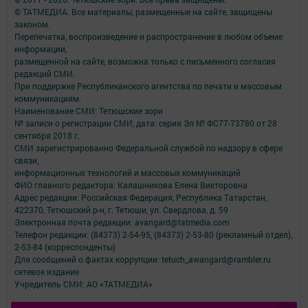
© ТАТМЕДИА. Все материалы, размещенные на сайте, защищены
законом.
Перепечатка, воспроизведение и распространение в любом объеме
информации,
размещенной на сайте, возможна только с письменного согласия
редакций СМИ.
При поддержке Республиканского агентства по печати и массовым
коммуникациям.
Наименование СМИ: Тетюшские зори
№ записи о регистрации СМИ, дата: серия Эл № ФС77-73780 от 28
сентября 2018 г.
СМИ зарегистрированно Федеральной службой по надзору в сфере
связи,
информационных технологий и массовых коммуникаций
ФИО главного редактора: Калашникова Елена Викторовна
Адрес редакции: Российская Федерация, Республика Татарстан,
422370, Тетюшский р-н, г. Тетюши, ул. Свердлова, д. 59
Электронная почта редакции: avangard@tatmedia.com
Телефон редакции: (84373) 2-54-95, (84373) 2-53-80 (рекламный отдел),
2-53-84 (корреспонденты)
Для сообщений о фактах коррупции: tetuch_awangard@rambler.ru
сетевое издание
Учредитель СМИ: АО «ТАТМЕДИА»