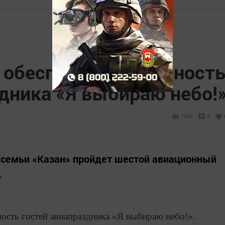
 обеспечит безопасност
дника «Я выбираю небо!
1403
0
 семьи «Казан» пройдет шестой авиационный
.
ость гостей авиапраздника «Я выбираю небо!».