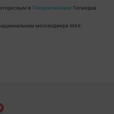
интересным в
Telegram-канале
Татмедиа
в национальном мессенджере MАХ: