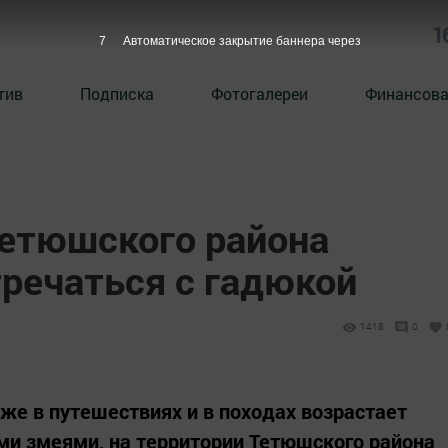
1
6
Автоматическое закрытие баннера через
тив
Подписка
Фотогалереи
Финансова
Тетюшского района
речаться с гадюкой
1418
0
акже в путешествиях и в походах возрастает
ми змеями, на территории Тетюшского района