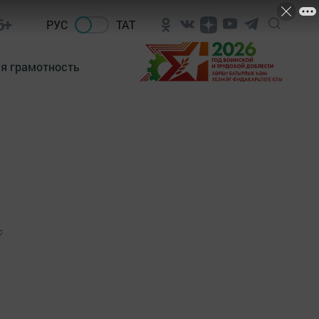
6+
РУС
ТАТ
я грамотность
0