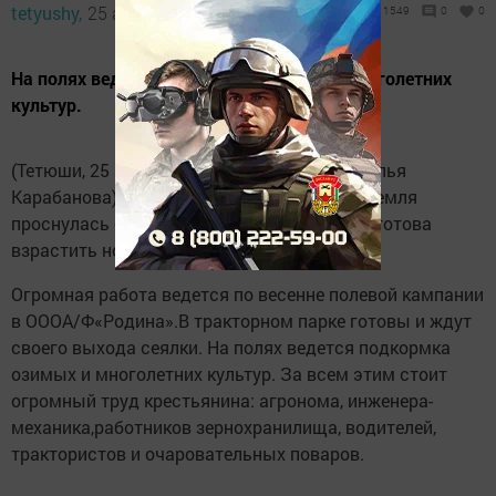
tetyushy,
25 апреля 2022 - 06:03
1549
0
0
На полях ведется подкормка озимых и многолетних
культур.
(Тетюши, 25 апреля, "Тетюшские зори", Наталья
Карабанова). Отзвенели весенние ручьи и земля
проснулась от зимней спячки. И она вновь готова
взрастить новый урожай.
Огромная работа ведется по весенне полевой кампании
в ОООА/Ф«Родина».В тракторном парке готовы и ждут
своего выхода сеялки. На полях ведется подкормка
озимых и многолетних культур. За всем этим стоит
огромный труд крестьянина: агронома, инженера-
механика,работников зернохранилища, водителей,
трактористов и очаровательных поваров.