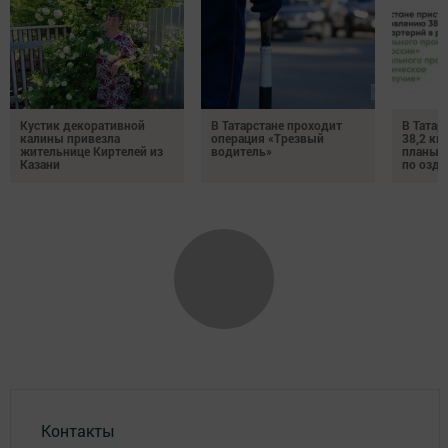
Кустик декоративной
В Татарстане проходит
В Татар
калины привезла
операция «Трезвый
38,2 км
жительнице Киртелей из
водитель»
планы 
Казани
по озд
Контакты