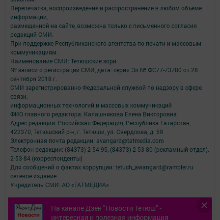
Перепечатка, воспроизведение и распространение в любом объеме
информации,
размещенной на сайте, возможна только с письменного согласия
редакций СМИ.
При поддержке Республиканского агентства по печати и массовым
коммуникациям.
Наименование СМИ: Тетюшские зори
№ записи о регистрации СМИ, дата: серия Эл № ФС77-73780 от 28
сентября 2018 г.
СМИ зарегистрированно Федеральной службой по надзору в сфере
связи,
информационных технологий и массовых коммуникаций
ФИО главного редактора: Калашникова Елена Викторовна
Адрес редакции: Российская Федерация, Республика Татарстан,
422370, Тетюшский р-н, г. Тетюши, ул. Свердлова, д. 59
Электронная почта редакции: avangard@tatmedia.com
Телефон редакции: (84373) 2-54-95, (84373) 2-53-80 (рекламный отдел),
2-53-84 (корреспонденты)
Для сообщений о фактах коррупции: tetuch_awangard@rambler.ru
сетевое издание
Учредитель СМИ: АО «ТАТМЕДИА»
Антикоррупционная политика
На канале Дзен "Новости Тетюш" -
АО «ТАТМЕДИА» использует «cookie»
для персонализации сервисов и
интересная и полезная информация