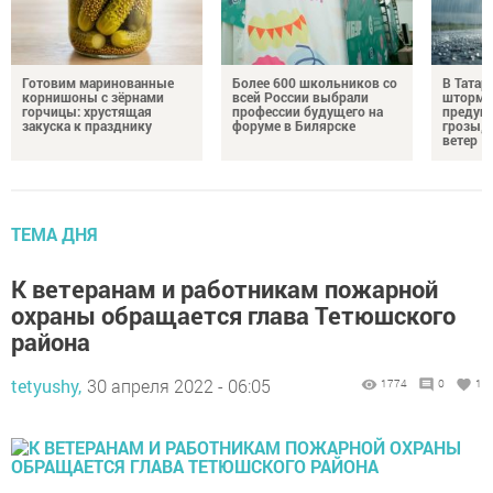
Готовим маринованные
Более 600 школьников со
В Татар
корнишоны с зёрнами
всей России выбрали
штормо
горчицы: хрустящая
профессии будущего на
предупр
закуска к празднику
форуме в Билярске
грозы, 
ветер
ТЕМА ДНЯ
К ветеранам и работникам пожарной
охраны обращается глава Тетюшского
района
tetyushy,
30 апреля 2022 - 06:05
1774
0
1