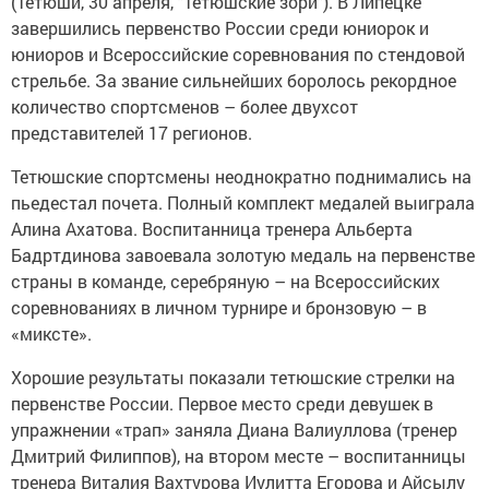
(Тетюши, 30 апреля, "Тетюшские зори"). В Липецке
завершились первенство России среди юниорок и
юниоров и Всероссийские соревнования по стендовой
стрельбе. За звание сильнейших боролось рекордное
количество спортсменов – более двухсот
представителей 17 регионов.
Тетюшские спортсмены неоднократно поднимались на
пьедестал почета. Полный комплект медалей вы­играла
Алина Ахатова. Воспитанница тренера Альберта
Бадртдинова завоевала золотую медаль на первенстве
страны в команде, серебряную – на Всероссийских
соревнованиях в личном турнире и бронзовую – в
«миксте».
Хорошие результаты показали тетюшские стрелки на
первенстве России. Первое место среди девушек в
упражнении «трап» заняла Диана Валиуллова (тренер
Дмитрий Филиппов), на втором месте – воспитанницы
тренера Виталия Вахтурова Иулитта Егорова и Айсылу