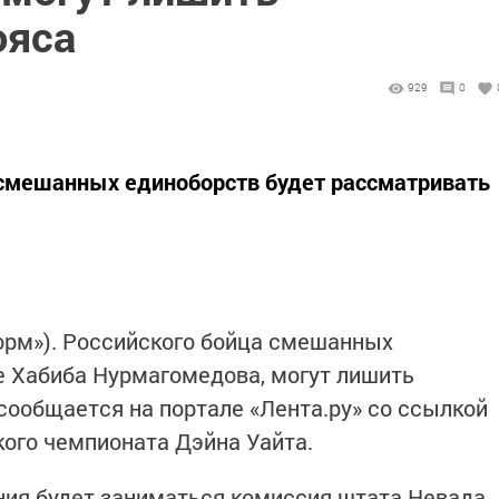
ояса
929
0
 смешанных единоборств будет рассматривать
форм»). Российского бойца смешанных
е Хабиба Нурмагомедова, могут лишить
сообщается на портале «Лента.ру» со ссылкой
кого чемпионата Дэйна Уайта.
ния будет заниматься комиссия штата Невада,