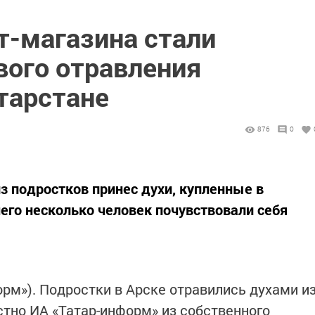
т-магазина стали
вого отравления
тарстане
876
0
з подростков принес духи, купленные в
чего несколько человек почувствовали себя
форм»). Подростки в Арске отравились духами и
стно ИА «Татар-информ» из собственного