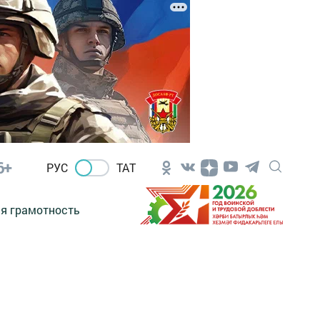
6+
РУС
ТАТ
я грамотность