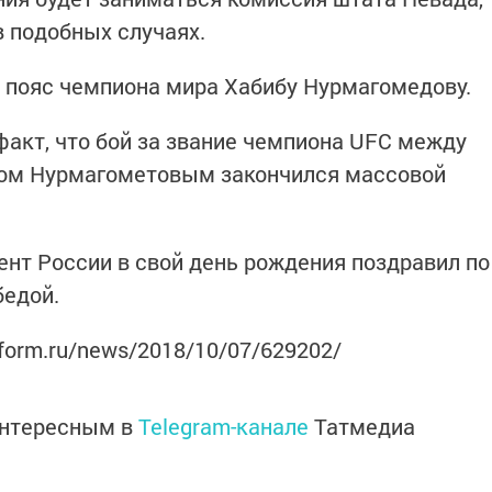
в подобных случаях.
ь пояс чемпиона мира Хабибу Нурмагомедову.
факт, что бой за звание чемпиона UFC между
бом Нурмагометовым закончился массовой
ент России в свой день рождения поздравил по
бедой.
nform.ru/news/2018/10/07/629202/
интересным в
Telegram-канале
Татмедиа