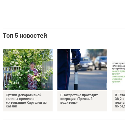
Топ 5 новостей
Кустик декоративной
В Татарстане проходит
В Татар
калины привезла
операция «Трезвый
38,2 км
жительнице Киртелей из
водитель»
планы 
Казани
по озд