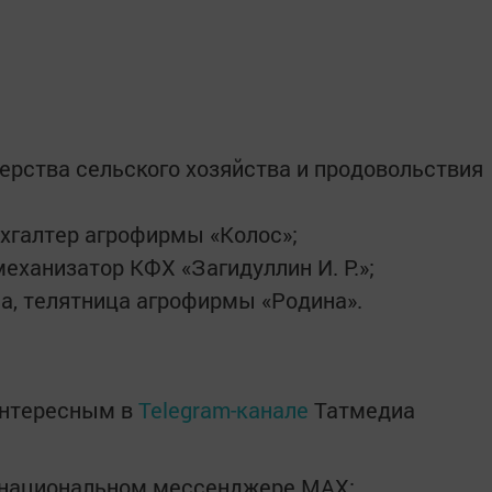
рства сельского хозяйства и продовольствия
ухгалтер агрофирмы «Колос»;
еханизатор КФХ «Загидуллин И. Р.»;
а, телятница агрофирмы «Родина».
интересным в
Telegram-канале
Татмедиа
в национальном мессенджере MАХ: