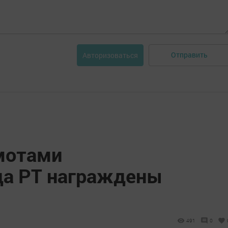
Отправить
Авторизоваться
мотами
да РТ награждены
491
0