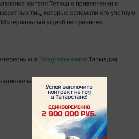
аявление жителя Тетюш о привлечении к
известных лиц, которые взломали его учетную
. Материальный ущерб не причинен.
интересным в
Telegram-канале
Татмедиа
в национальном мессенджере MАХ: