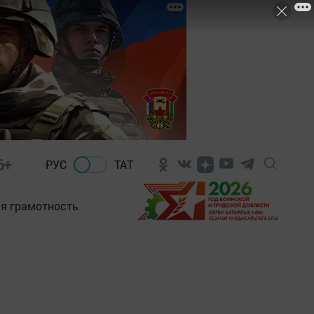
6+
РУС
ТАТ
я грамотность