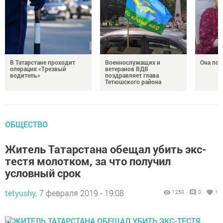
В Татарстане проходит
Военнослужащих и
Она по
операция «Трезвый
ветеранов ВДВ
водитель»
поздравляет глава
Тетюшского района
ОБЩЕСТВО
Житель Татарстана обещал убить экс-
тестя молотком, за что получил
условный срок
tetyushy,
7 февраля 2019 - 19:08
1250
0
1