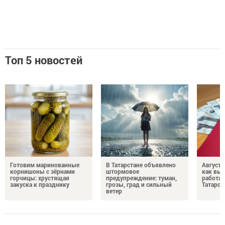
Топ 5 новостей
Готовим маринованные
В Татарстане объявлено
Августо
корнишоны с зёрнами
штормовое
как выр
горчицы: хрустящая
предупреждение: туман,
работа
закуска к празднику
грозы, град и сильный
Татарст
ветер