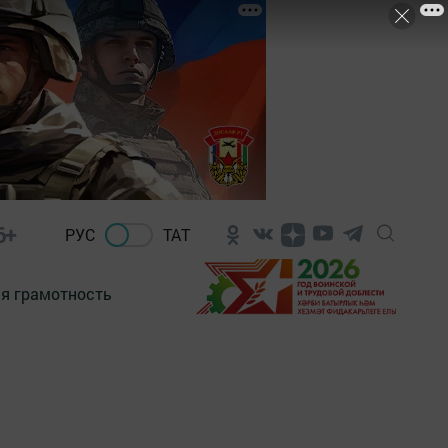
6+
РУС
ТАТ
я грамотность