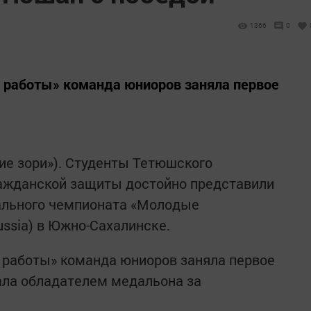
1366
0
 работы» команда юниоров заняла первое
ие зори»). Студенты Тетюшского
ражданской защиты достойно представили
нального чемпионата «Молодые
ussia) в Южно-Сахалинске.
 работы» команда юниоров заняла первое
ала обладателем медаль­она за