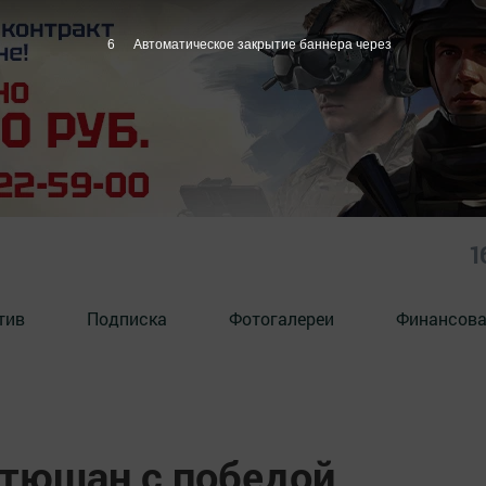
5
Автоматическое закрытие баннера через
1
тив
Подписка
Фотогалереи
Финансова
тюшан с победой