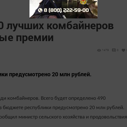
90 лучших комбайнеров
ые премии
1479
0
ки предусмотрено 20 млн рублей.
еди комбайнеров. Всего будет определено 490
в бюджете республики предусмотрено 20 млн рублей.
сообщил министр сельского хозяйства и продовольствия