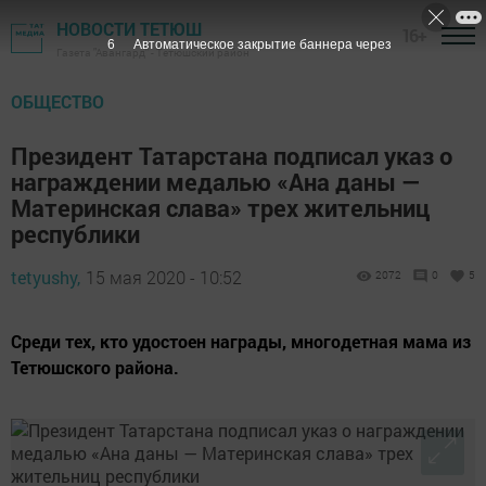
НОВОСТИ ТЕТЮШ
16+
5
Автоматическое закрытие баннера через
Газета "Авангард" - Тетюшский район
ОБЩЕСТВО
Президент Татарстана подписал указ о
награждении медалью «Ана даны —
Материнская слава» трех жительниц
республики
tetyushy,
15 мая 2020 - 10:52
2072
0
5
Среди тех, кто удостоен награды, многодетная мама из
Тетюшского района.