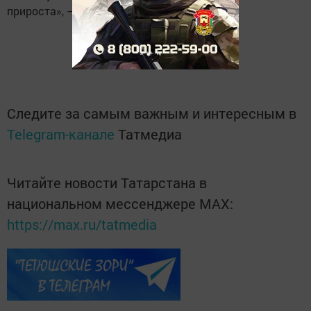
прироста», — сказала Попова.
Следите за самым важным и интересным в
Telegram-канале
Татмедиа
Читайте новости Татарстана в
национальном мессенджере MАХ:
https://max.ru/tatmedia