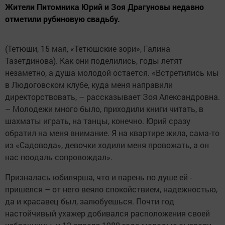
Жители Питомника Юрий и Зоя Драгуновы недавно
отметили рубиновую свадьбу.
(Тетюши, 15 мая, «Тетюшские зори», Галина
Тазетдинова). Как они поделились, годы летят
незаметно, а душа молодой остается. «Встретились мы
в Людоговском клубе, куда меня направили
директорствовать, – рассказывает Зоя Александровна.
– Молодежи много было, приходили книги читать, в
шахматы играть, на танцы, конечно. Юрий сразу
обратил на меня внимание. Я на квартире жила, сама-то
из «Садовода», девочки ходили меня провожать, а он
нас поодаль сопровождал».
Призналась юбилярша, что и парень по душе ей ­
пришелся – от него веяло спокойствием, надежностью,
да и красавец был, залюбуешься. Почти год
настойчивый ухажер добивался расположения ­своей