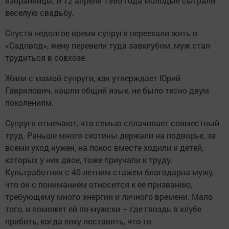
избранницы, и 12 апреля 1980 года молодые сыграли
веселую свадьбу.
Спустя недолгое время супруги переехали жить в
«Садовод», жену перевели туда ­завклубом, муж стал
трудиться в сов­хозе.
Жили с мамой супруги, как утверждает Юрий
Гаврилович, нашли общий язык, не было тесно двум
поколениям.
Супруги отмечают, что семью сплачивает совместный
труд. Раньше много скотины держали на подворье, за
всеми уход нужен, на покос вмес­те ходили и детей,
которых у них двое, тоже приучали к труду.
Культработник с 40-летним стажем благодарна мужу,
что он с пониманием относится к ее призванию,
требующему много энергии и личного времени. Мало
того, и поможет ей по-мужски – где гвоздь в клубе
прибить, ­когда елку поставить, что-то