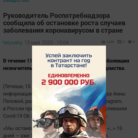
Руководитель Роспотребнадзора
сообщила об остановке роста случаев
заболевания коронавирусом в стране
tetyushy,
15 мая 2020 - 10:04
1436
0
0
В течение 11 дней темпы прироста новых заболевших
незначительны, отметила руководитель ведомства.
(Тетюши, 15 мая, «Тетюшские зори»). По
информации руководителя Роспотребнадзора Анны
Поповой, размещенной на ее странице в Instagram,
в России приостановился рост случаев заболевания
Covid-19 Об этом сообщает «Татар-информ».
«Мы остановили рост на сегодняшний день <…> 10
дней — уже 11 дней — у нас нет дальнейшего