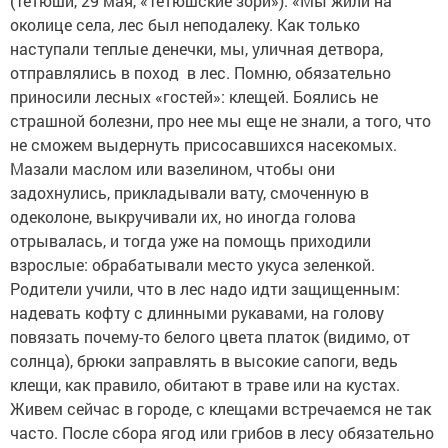
(Тетюши, 29 мая, «Тетюшские зори»). «Мы жили на
околице села, лес был неподалеку. Как только
наступали теплые денечки, мы, уличная детвора,
отправлялись в поход в лес. Помню, обязательно
приносили лесных «гостей»: клещей. Боялись не
страшной болезни, про нее мы еще не знали, а того, что
не сможем выдернуть присосавшихся насекомых.
Мазали маслом или вазелином, чтобы они
задохнулись, прикладывали вату, смоченную в
одеколоне, выкручивали их, но иногда голова
отрывалась, и тогда уже на помощь приходили
взрослые: обрабатывали мес­то укуса зеленкой.
Родители учили, что в лес надо идти защищенным:
надевать кофту с длинными рукавами, на голову
повязать почему-то белого цвета платок (видимо, от
солнца), брюки заправлять в высокие сапоги, ведь
клещи, как правило, обитают в траве или на кустах.
Живем сейчас в городе, с клещами встречаемся не так
час­то. После сбора ягод или грибов в лесу обязательно