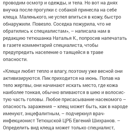
проводим ­осмотр и одежды, и тела. Но вот на днях
внучка после прогулки с собакой принесла на себе
клеща. Маленького, не успел впиться в кожу, быстро
обнаружили. Повезло. Соседка пожурила, что не
обратились к специалистам», – написала нам в
редакцию тетюшанка Наталья К., попросив напечатать
в газете комментарий специа­листа, чтобы
предупредить население о таящейся в траве
опасности.
«Клещи любят тепло и влагу, поэтому уже весной они
активизируются. Пик приходится на июнь. Попав на
тело жертвы, они начинают искать место, где кожа
наиболее тонкая, обычно впиваются в шею и волосис­
тую часть головы. Любое присасывание насекомого –
опасность заражения – клещ может быть, как в народе
именуют, энцефалитным, – подчеркнул врач-
инфекционист Тетюшской ЦРБ Евгений Шихранов. –
Определить вид клеща может только специалист,