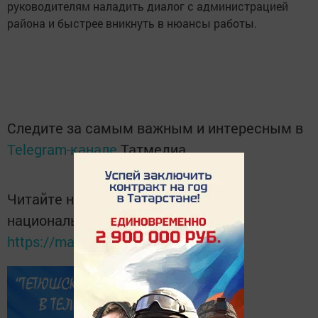
руководителям наладить диалог с администрацией
района и быстрее вникнуть в нюансы работы.
Следите за самым важным и интересным в
Telegram-канале
Татмедиа
Читайте новости Татарстана в
национальном мессенджере MАХ:
https://max.ru/tatmedia