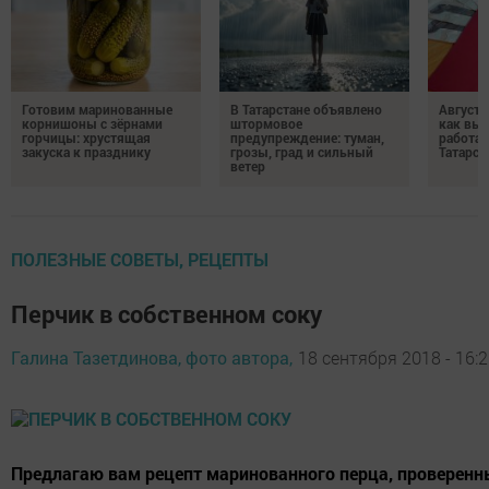
Готовим маринованные
В Татарстане объявлено
Августо
корнишоны с зёрнами
штормовое
как выр
горчицы: хрустящая
предупреждение: туман,
работа
закуска к празднику
грозы, град и сильный
Татарст
ветер
ПОЛЕЗНЫЕ СОВЕТЫ, РЕЦЕПТЫ
Перчик в собственном соку
Галина Тазетдинова, фото автора,
18 сентября 2018 - 16:
Предлагаю вам рецепт маринованного перца, проверенн