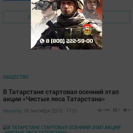
Перейти на страницу новости
ОБЩЕСТВО
В Татарстане стартовал осенний этап
акции «Чистые леса Татарстана»
tetyushy,
18 сентября 2018 - 17:01
1569
0
0