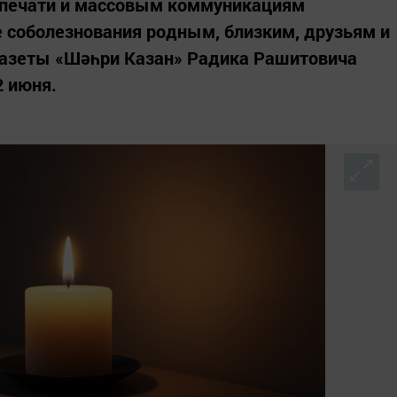
о печати и массовым коммуникациям
 соболезнования родным, близким, друзьям и
 газеты «Шәһри Казан» Радика Рашитовича
2 июня.