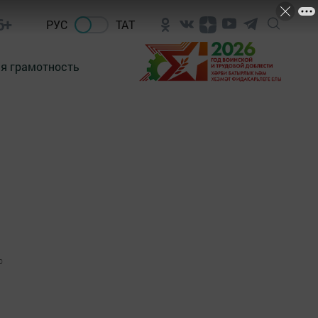
6+
РУС
ТАТ
я грамотность
0