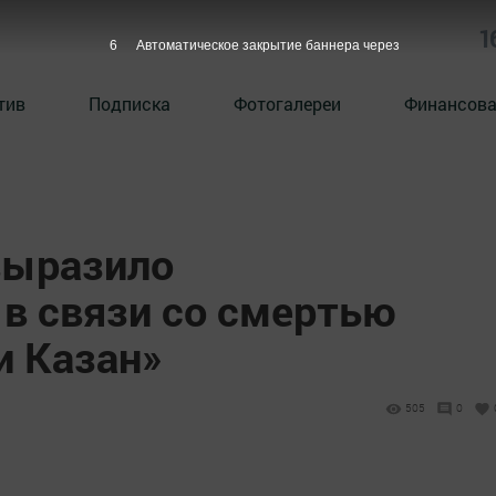
1
5
Автоматическое закрытие баннера через
тив
Подписка
Фотогалереи
Финансова
выразило
 в связи со смертью
и Казан»
505
0