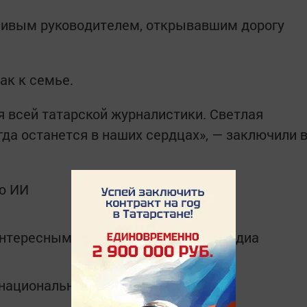
ивым руководителем, открывавшим дорогу
ак к семье.
я всей татарской журналистики. Светлая
да останется в наших сердцах», — заключили 
ю ИИ
интересным в
Telegram-канале
Татмедиа
в национальном мессенджере MАХ: