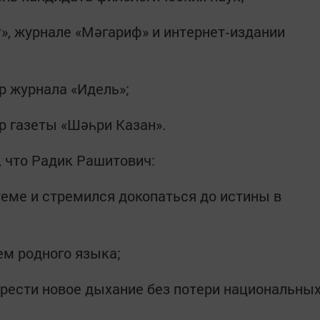
т», журнале «Мәгариф» и интернет‑издании
р журнала «Идель»;
р газеты «Шәһри Казан».
, что Радик Рашитович:
теме и стремился докопаться до истины в
м родного языка;
брести новое дыхание без потери национальны