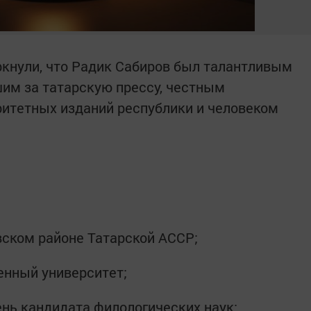
ркнули, что Радик Сабиров был талантливым
им за татарскую прессу, честным
ритетных изданий республики и человеком
вском районе Татарской АССР;
енный университет;
нь кандидата филологических наук;