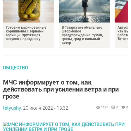
Готовим маринованные
В Татарстане объявлено
Августо
корнишоны с зёрнами
штормовое
как выр
горчицы: хрустящая
предупреждение: туман,
работа
закуска к празднику
грозы, град и сильный
Татарст
ветер
ОБЩЕСТВО
МЧС информирует о том, как
действовать при усилении ветра и при
грозе
tetyushy,
20 июля 2022 - 13:32
1840
0
0