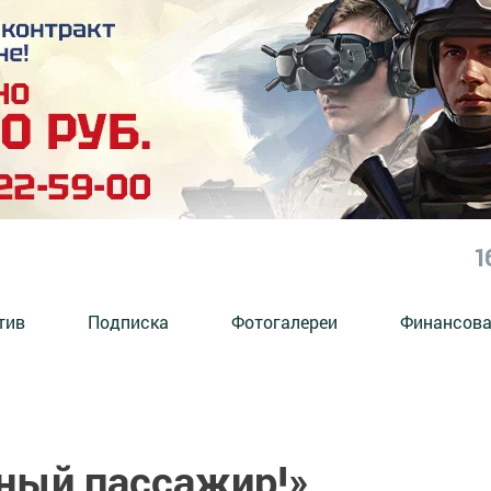
1
тив
Подписка
Фотогалереи
Финансова
вный пассажир!»