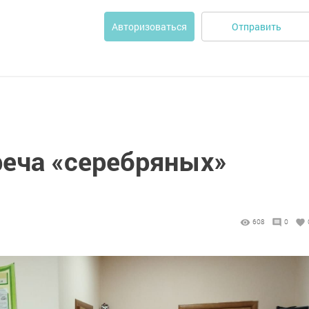
Отправить
Авторизоваться
реча «серебряных»
608
0