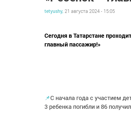
tetyushy,
21 августа 2024 - 15:05
Сегодня в Татарстане проходи
главный пассажир!»
📌
С начала года с участием де
3 ребенка погибли и 86 получи