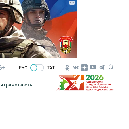
6+
РУС
ТАТ
я грамотность