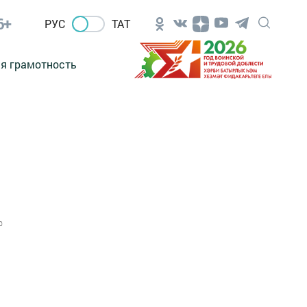
6+
РУС
ТАТ
я грамотность
0