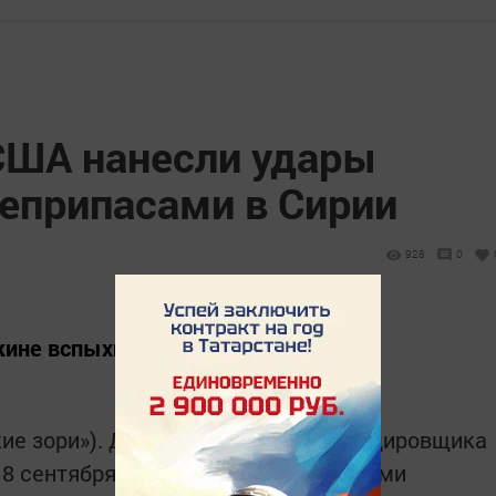
США нанесли удары
припасами в Сирии
928
0
джине вспыхнули сильные пожары.
кие зори»). Два истребителя-бомбардировщика
 8 сентября нанесли удар фосфорными