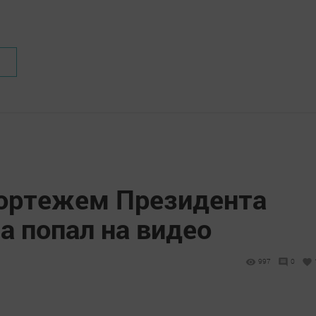
ортежем Президента
 попал на видео
997
0