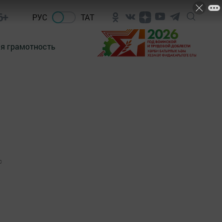
6+
РУС
ТАТ
я грамотность
0