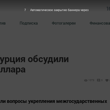
1
6
Автоматическое закрытие баннера через
тив
Подписка
Фотогалереи
Финансова
Турция обсудили
оллара
1073
0
ли вопросы укрепления межгосударственных