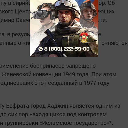
ну в сирийской провинции Дейр-эз-Зор. Об
йского Центра по примирению враждующих
димир Савченко, передает РИА Новости.
а, в результате авиаудара в Хаджине
нные о числе погибших и раненых уточняются
применение боеприпасов запрещено
Женевской конвенции 1949 года. При этом
подписавших этот созданный в 1977 году
у Евфрата город Хаджин является одним из
 до сих пор находящихся под контролем
и группировки «Исламское государство»*.