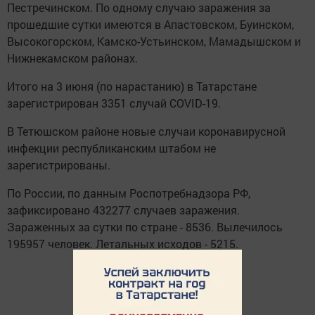
Пестречинском. По одному случаю заражения за
прошедшие сутки имеются в Апастовском, Буинском,
Высокогорском, Камско-Устьинском, Мамадышском и
Нижнекамском районах.
Итого на 3 июня (по нарастанию) в Татарстане
зарегистрирован 3351 случай COVID-19.
В Тетюшском районе новые случаи коронавирусной
инфекции республиканским штабом не
зарегистрированы.
По России, по данным Роспотребнадзора РФ,
зафиксировано 432277 случаев заражения.
Зараженных за сутки по стране - 8536. Вылечилось
195957 человек. Летальных исходов - 5215.