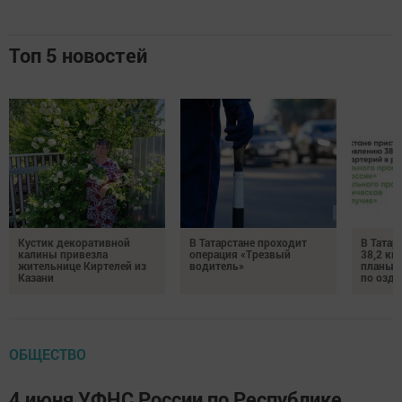
Топ 5 новостей
Кустик декоративной
В Татарстане проходит
В Татар
калины привезла
операция «Трезвый
38,2 км
жительнице Киртелей из
водитель»
планы 
Казани
по озд
ОБЩЕСТВО
4 июня УФНС России по Республике