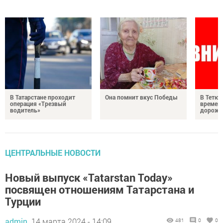
В Татарстане проходит
Она помнит вкус Победы
В Тетюш
операция «Трезвый
времен
водитель»
дорожн
ЦЕНТРАЛЬНЫЕ НОВОСТИ
Новый выпуск «Tatarstan Todау»
посвящен отношениям Татарстана и
Турции
admin,
14 марта 2024 - 14:09
481
0
0