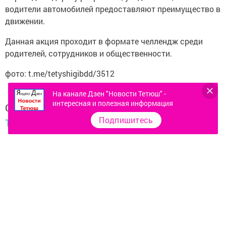
водители автомобилей предоставляют преимущество в
движении.
Данная акция проходит в формате челлендж среди
родителей, сотрудников и общественности.
фото: t.me/tetyshigibdd/3512
На канале Дзен "Новости Тетюш" -
интересная и полезная информация
Следите за самым важным и интересным в
Подпишитесь
Telegram-канале
Татмедиа
Читайте новости Татарстана в
национальном мессенджере MАХ:
https://max.ru/tatmedia