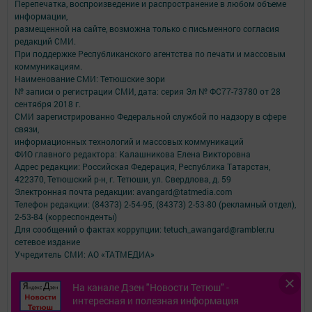
Перепечатка, воспроизведение и распространение в любом объеме
информации,
размещенной на сайте, возможна только с письменного согласия
редакций СМИ.
При поддержке Республиканского агентства по печати и массовым
коммуникациям.
Наименование СМИ: Тетюшские зори
№ записи о регистрации СМИ, дата: серия Эл № ФС77-73780 от 28
сентября 2018 г.
СМИ зарегистрированно Федеральной службой по надзору в сфере
связи,
информационных технологий и массовых коммуникаций
ФИО главного редактора: Калашникова Елена Викторовна
Адрес редакции: Российская Федерация, Республика Татарстан,
422370, Тетюшский р-н, г. Тетюши, ул. Свердлова, д. 59
Электронная почта редакции: avangard@tatmedia.com
Телефон редакции: (84373) 2-54-95, (84373) 2-53-80 (рекламный отдел),
2-53-84 (корреспонденты)
Для сообщений о фактах коррупции: tetuch_awangard@rambler.ru
сетевое издание
Учредитель СМИ: АО «ТАТМЕДИА»
Антикоррупционная политика
На канале Дзен "Новости Тетюш" -
АО «ТАТМЕДИА» использует «cookie»
для персонализации сервисов и
интересная и полезная информация
удобства пользователей сайтом.