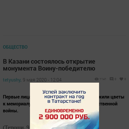
ОБЩЕСТВО
В Казани состоялось открытие
монумента Воину-победителю
tetyushy,
9 мая 2020 - 12:04
1141
0
0
Первые лица Республики Татарстана возложили цветы
к мемориалу Памяти героев Великой Отечественной
войны.
(Тетюши, 9 мая, «Тетюшские зори»). В