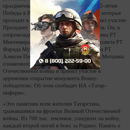
праздничных мероприятиях по случаю 75-летия
Победы в Великой Отечественной войне, которые
проходят в Казани в Парке Победы, принял участие
Президент Татарстана Рустам Минниханов. Он, в
сопровождении Государственного советника РТ
Минтимера Шаймиева, Председателя Госсовета РТ
Фарида Мухаметшина, Премьер-министра РТ
Алексея Песошина, мэра Казани Ильсура Метшина
ознакомился с техникой времен Великой
Отечественной войны и принял участие в
церемонии открытии монумента Воину-
победителю. Об этом сообщает ИА «Татар-
информ».
«Это памятник всем жителям Татарстана,
сражавшимся на фронтах Великой Отечественной
войны. Из 700 тыс. земляков, ушедших на войну,
каждый второй погиб в боях за Родину. Память о