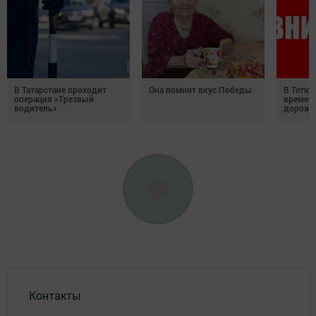
В Татарстане проходит
Она помнит вкус Победы
В Тетюш
операция «Трезвый
времен
водитель»
дорожн
Контакты