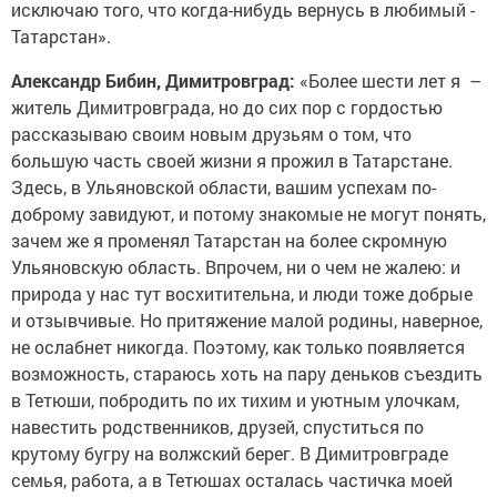
исключаю того, что когда-­нибудь вернусь в любимый ­
Татарстан».
Александр Бибин, Димит­ровград:
«Более шести лет я –
житель Димитровграда, но до сих пор с гордостью
рассказываю своим новым друзьям о том, что
большую часть своей жизни я прожил в Татарстане.
Здесь, в Ульяновской области, вашим успехам по-
доброму завидуют, и потому знакомые не могут понять,
зачем же я променял Татарстан на более скромную
Ульяновскую область. Впрочем, ни о чем не жалею: и
природа у нас тут восхитительна, и люди тоже добрые
и отзыв­чивые. Но притяжение малой родины, наверное,
не ослабнет никогда. Поэтому, как только появляется
возможность, стараюсь хоть на пару деньков съездить
в Тетюши, побродить по их тихим и уютным улочкам,
навестить родственников, друзей, спуститься по
крутому бугру на волжский берег. В Димит­ровграде
семья, работа, а в Тетюшах осталась частичка моей