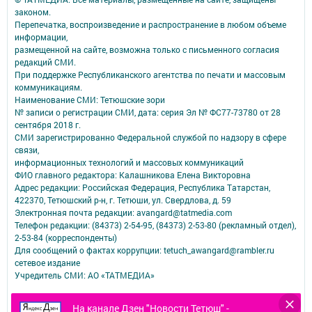
законом.
Перепечатка, воспроизведение и распространение в любом объеме
информации,
размещенной на сайте, возможна только с письменного согласия
редакций СМИ.
При поддержке Республиканского агентства по печати и массовым
коммуникациям.
Наименование СМИ: Тетюшские зори
№ записи о регистрации СМИ, дата: серия Эл № ФС77-73780 от 28
сентября 2018 г.
СМИ зарегистрированно Федеральной службой по надзору в сфере
связи,
информационных технологий и массовых коммуникаций
ФИО главного редактора: Калашникова Елена Викторовна
Адрес редакции: Российская Федерация, Республика Татарстан,
422370, Тетюшский р-н, г. Тетюши, ул. Свердлова, д. 59
Электронная почта редакции: avangard@tatmedia.com
Телефон редакции: (84373) 2-54-95, (84373) 2-53-80 (рекламный отдел),
2-53-84 (корреспонденты)
Для сообщений о фактах коррупции: tetuch_awangard@rambler.ru
сетевое издание
Учредитель СМИ: АО «ТАТМЕДИА»
Антикоррупционная политика
На канале Дзен "Новости Тетюш" -