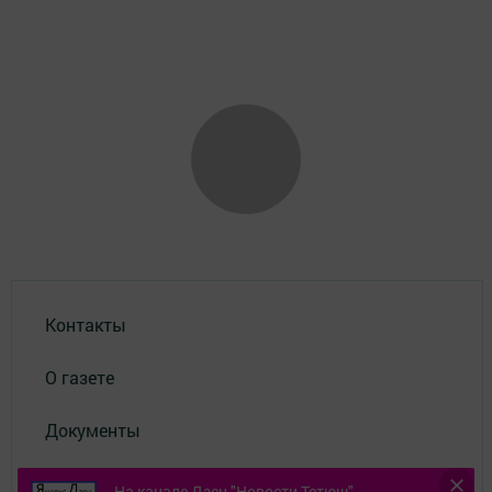
Контакты
О газете
Документы
Окно ГИБДД
На канале Дзен "Новости Тетюш" -