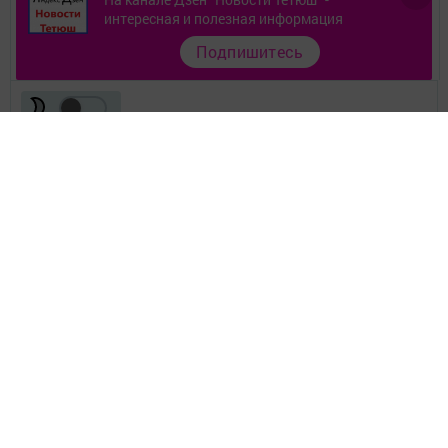
интересная и полезная информация
Разное
Подпишитесь
Телефон АО «ТАТМЕДИА»:
(843) 222 09 84
16+
© 2011 - 2026. Тетюшские зори. Все права защищены.
© ТАТМЕДИА. Все материалы, размещенные на сайте, защищены
законом.
Перепечатка, воспроизведение и распространение в любом объеме
информации,
размещенной на сайте, возможна только с письменного согласия
редакций СМИ.
При поддержке Республиканского агентства по печати и массовым
коммуникациям.
Наименование СМИ: Тетюшские зори