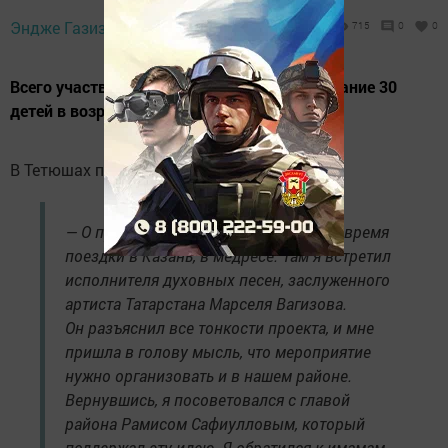
Эндже Газизова,
2 марта 2024 - 06:04
715
0
0
Всего участвовать в проекте изъявили желание 30
детей в возрасте от 8 до 14 лет.
В Тетюшах прошел конкурс «Тэтеш азаны».
— О проекте «Татар азаны» я узнал во время
поездки в Казань, в медресе. Там я встретил
исполнителя духовных песен, заслуженного
артиста Татарстана Марселя Вагизова.
Он разъяснил все тонкости проекта, и мне
пришла в голову мысль, что мероприятие
нужно организовать и в нашем районе.
Вернувшись, я посоветовался с главой
района Рамисом Сафиулловым, который
поддержал эту идею. Я обратился к имамам,