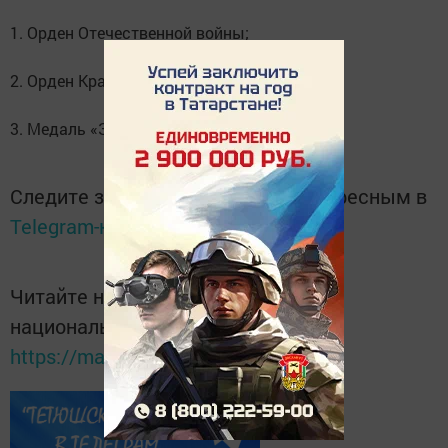
1. Орден Отечественной войны;
2. Орден Красной Звезды;
3. Медаль «За победу над Германией».
Следите за самым важным и интересным в
Telegram-канале
Татмедиа
Читайте новости Татарстана в
национальном мессенджере MАХ:
https://max.ru/tatmedia