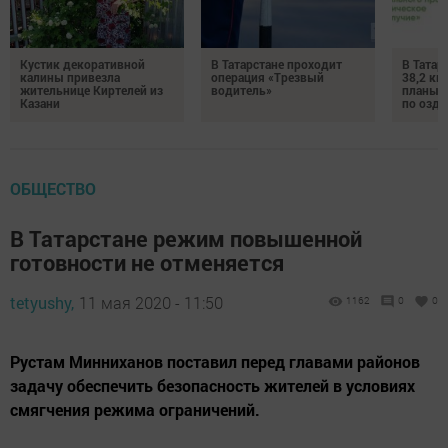
Кустик декоративной
В Татарстане проходит
В Татар
калины привезла
операция «Трезвый
38,2 км
жительнице Киртелей из
водитель»
планы 
Казани
по озд
ОБЩЕСТВО
В Татарстане режим повышенной
готовности не отменяется
tetyushy,
11 мая 2020 - 11:50
1162
0
0
Рустам Минниханов поставил перед главами районов
задачу обеспечить безопасность жителей в условиях
смягчения режима ограничений.