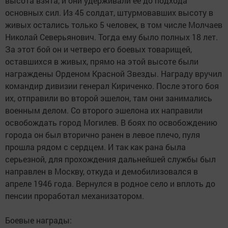
высота взята, и они удерживали её до подхода
основных сил. Из 45 солдат, штурмовавших высоту в
живых остались только 5 человек, в том числе Молчаев
Николай Северьянович. Тогда ему было полных 18 лет.
За этот бой он и четверо его боевых товарищей,
оставшихся в живых, прямо на этой высоте были
награждены Орденом Красной Звезды. Награду вручил
командир дивизии генерал Кириченко. После этого боя
их, отправили во второй эшелон, там они занимались
военным делом. Со второго эшелона их направили
освобождать город Могилев. В боях по освобождению
города он был вторично ранен в левое плечо, пуля
прошла рядом с сердцем. И так как рана была
серьезной, для прохождения дальнейшей службы был
направлен в Москву, откуда и демобилизовался в
апреле 1946 года. Вернулся в родное село и вплоть до
пенсии проработал механизатором.
Боевые награды: