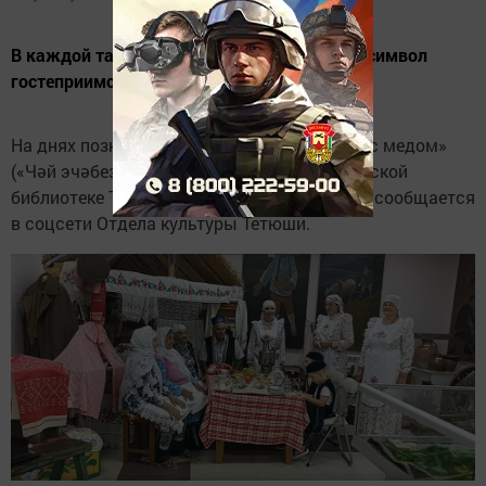
В каждой татарской семье был самовар – символ
гостеприимства и домашнего уюта.
На днях познавательный час «Выпьем чая с медом»
(«Чәй эчәбез бал белән») провели в Кляшевской
библиотеке Тетюшского района РТ. Об этом сообщается
в соцсети Отдела культуры Тетюши.