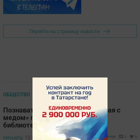
Перейти на страницу новости
ОБЩЕСТВО
Познавательный час «Выпьем чая с
медом» провели в Кляшевской
библиотеке
tetyushy,
10 сентября 2024 - 12:03
636
0
0