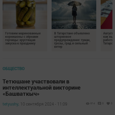
Готовим маринованные
В Татарстане объявлено
Августо
корнишоны с зёрнами
штормовое
как выр
горчицы: хрустящая
предупреждение: туман,
работа
закуска к празднику
грозы, град и сильный
Татарст
ветер
ОБЩЕСТВО
Тетюшане участвовали в
интеллектуальной викторине
«Башваткыч»
tetyushy,
10 сентября 2024 - 11:09
614
0
0