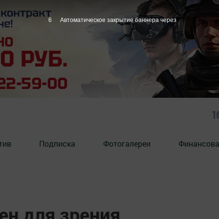
5
Автоматическое закрытие баннера через
1
тив
Подписка
Фотогалереи
Финансова
ен для зрения