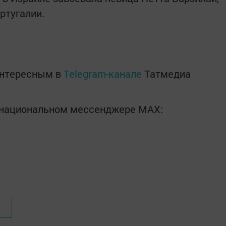
ртугалии.
интересным в
Telegram-канале
Татмедиа
в национальном мессенджере MАХ: