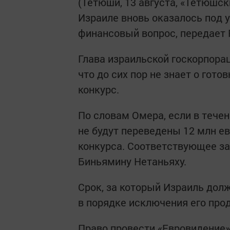
(Тетюши, 13 августа, «Тетюшск
Израиле вновь оказалось под у
финансовый вопрос, передает 
Глава израильской госкорпора
что до сих пор не знает о гот
конкурс.
По словам Омера, если в тече
не будут переведены 12 млн ев
конкурса. Соответствующее з
Биньямину Нетаньяху.
Срок, за который Израиль долж
в порядке исключения его прод
Право провести «Евровидение»