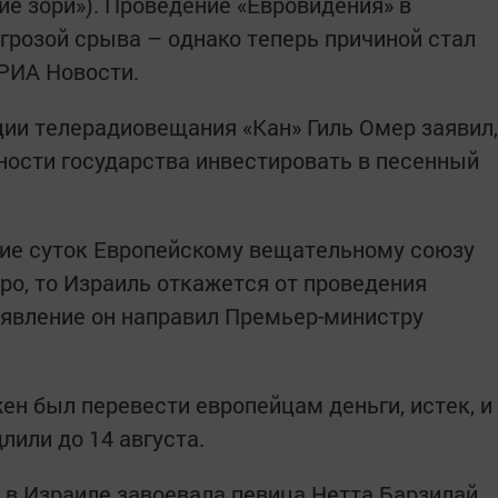
ие зори»). Проведение «Евровидения» в
грозой срыва – однако теперь причиной стал
РИА Новости.
ции телерадиовещания «Кан» Гиль Омер заявил,
овности государства инвестировать в песенный
ние суток Европейскому вещательному союзу
ро, то Израиль откажется от проведения
аявление он направил Премьер-министру
ен был перевести европейцам деньги, истек, и
лили до 14 августа.
 в Израиле завоевала певица Нетта Барзилай,