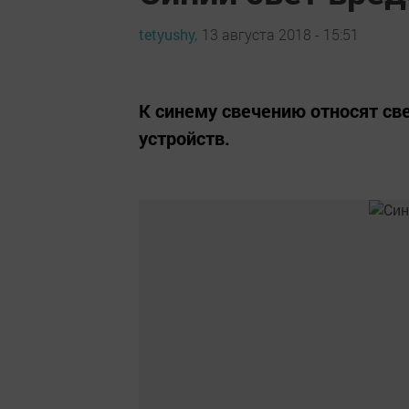
tetyushy,
13 августа 2018 - 15:51
К синему свечению относят св
устройств.