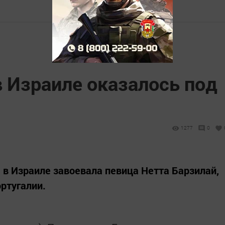
 Израиле оказалось под
1277
0
 в Израиле завоевала певица Нетта Барзилай,
ртугалии.