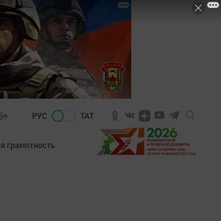
6+
РУС
ТАТ
я грамотность